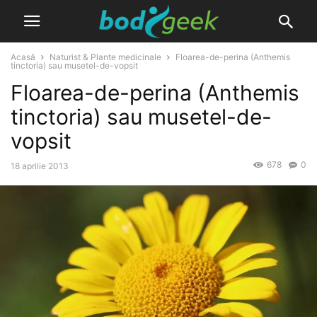
Acasă
Naturist & Plante medicinale
Floarea-de-perina (Anthemis
tinctoria) sau musetel-de-vopsit
Floarea-de-perina (Anthemis
tinctoria) sau musetel-de-
vopsit
678
0
18 aprilie 2013