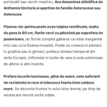
portocalii sau vernil-masliniu.
Are denumirea stiintifica de
Anthemis tinctoria si apartine de familia Asteraceae sau
Asteracee
.
Floarea-de-perina poate avea tulpina ramificata, inalta
de pana la 60 cm, florile verzi cu pilozitati pe suprafata lor
posterioara
, iar florile complet galbene ca niste margarete
mici sau ca la floarea musetel. Poate sa creasca in pamant,
in gradina sau in ghiveci, prefera climatul temperat din
tarile Europei, infloreste in lunile de vara si este polenizata
de albine si alte insecte.
Prefera locurile luminoase, pline de soare, este suficient
de rezistenta la rece si tolereaza foarte bine caldura
mare
. Se dezvolta frumos in solul bine drenat, pe timp de
seceta are nevoie sa fie udata.