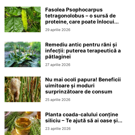
Fasolea Psophocarpus
tetragonolobus – o sursă de
proteine, care poate înlocui...
29 aprilie 2026
Remediu antic pentru răni și
infecții: puterea terapeutică a
pătlaginei
27 aprilie 2026
Nu mai ocoli papura! Beneficii
uimitoare și moduri
surprinzătoare de consum
25 aprilie 2026
Planta coada-calului conține
siliciu – Te ajută să ai oase și...
23 aprilie 2026