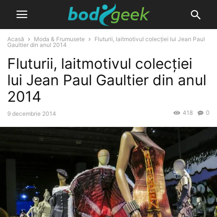
Acasă
Moda & Frumusete
Fluturii, laitmotivul colecției lui Jean Paul
Gaultier din anul 2014
Fluturii, laitmotivul colecției
lui Jean Paul Gaultier din anul
2014
418
0
9 decembrie 2014