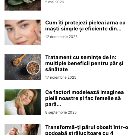
5 mai 2026
Cum îți protejezi pielea iarna cu
măști simple și eficiente din...
12 decembrie 2025
Tratament cu semințe de in:
multiple beneficii pentru păr și
sănătate
17 noiembrie 2025
Ce factori modelează imaginea
pielii noastre și fac femeile să
pară...
8 septembrie 2025
Transformă-ți părul obosit într-o
podoabă strălucitoare cu 4