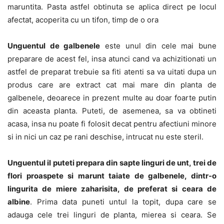
maruntita. Pasta astfel obtinuta se aplica direct pe locul
afectat, acoperita cu un tifon, timp de o ora
Unguentul de galbenele
este unul din cele mai bune
preparare de acest fel, insa atunci cand va achizitionati un
astfel de preparat trebuie sa fiti atenti sa va uitati dupa un
produs care are extract cat mai mare din planta de
galbenele, deoarece in prezent multe au doar foarte putin
din aceasta planta. Puteti, de asemenea, sa va obtineti
acasa, insa nu poate fi folosit decat pentru afectiuni minore
si in nici un caz pe rani deschise, intrucat nu este steril.
Unguentul il puteti prepara din sapte linguri de unt, trei de
flori proaspete si marunt taiate de galbenele, dintr-o
lingurita de miere zaharisita, de preferat si ceara de
albine
. Prima data puneti untul la topit, dupa care se
adauga cele trei linguri de planta, mierea si ceara. Se