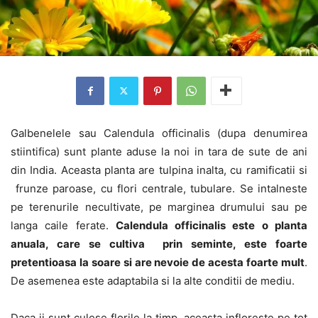
Galbenelele sau Calendula officinalis (dupa denumirea
stiintifica) sunt plante aduse la noi in tara de sute de ani
din India. Aceasta planta are tulpina inalta, cu ramificatii si
frunze paroase, cu flori centrale, tubulare. Se intalneste
pe terenurile necultivate, pe marginea drumului sau pe
langa caile ferate.
Calendula officinalis este o planta
anuala, care se cultiva prin seminte, este foarte
pretentioasa la soare si are nevoie de acesta foarte mult
.
De asemenea este adaptabila si la alte conditii de mediu.
Daca ii sunt culese florile la timp, aceasta infloreste pe tot