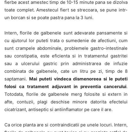
fierbe acest amestec timp de 10-15 minute pana se dizolva
toate complet. Amestecul fiert se strecoara, se pune intr-
un borcan si se poate pastra pana la 3 luni.
Intern, florile de galbenele sunt adevarate pansamente si
cu ajutorul lor puteti trata o sumedenie de afectiuni, cum
sunt crampele abdominale, problemele gastro-intestinale
sau constipatia, este eficienta si in tratamentul gastritei
sau a ulcerului gastric prin administrarea de infuzie
combinata de galbenele, cate un litru pe zi, timp de 8
saptamani.
Mai puteti vindeca dismenoreea si le puteti
folosi ca tratament adjuvant in preventia cancerului
.
Totodata, florile de galbenele merg folosite si extern in
afte, contuzii, plagi deschise minore datorita efectelui
cicatrizant, antiseptic si antiinflamator pe care il are.
Ca orice planta are si contraindicatii pe unele locuri. Intern,