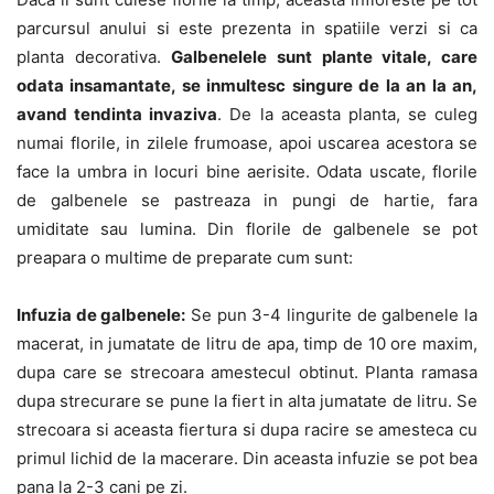
parcursul anului si este prezenta in spatiile verzi si ca
planta decorativa.
Galbenelele sunt plante vitale, care
odata insamantate, se inmultesc singure de la an la an,
avand tendinta invaziva
. De la aceasta planta, se culeg
numai florile, in zilele frumoase, apoi uscarea acestora se
face la umbra in locuri bine aerisite. Odata uscate, florile
de galbenele se pastreaza in pungi de hartie, fara
umiditate sau lumina. Din florile de galbenele se pot
preapara o multime de preparate cum sunt:
Infuzia de galbenele:
Se pun 3-4 lingurite de galbenele la
macerat, in jumatate de litru de apa, timp de 10 ore maxim,
dupa care se strecoara amestecul obtinut. Planta ramasa
dupa strecurare se pune la fiert in alta jumatate de litru. Se
strecoara si aceasta fiertura si dupa racire se amesteca cu
primul lichid de la macerare. Din aceasta infuzie se pot bea
pana la 2-3 cani pe zi.