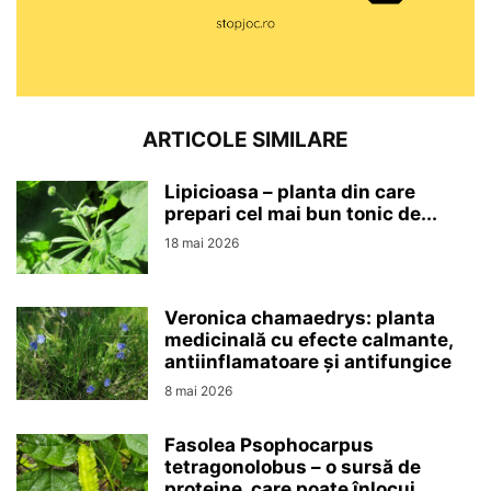
ARTICOLE SIMILARE
Lipicioasa – planta din care
prepari cel mai bun tonic de...
18 mai 2026
Veronica chamaedrys: planta
medicinală cu efecte calmante,
antiinflamatoare și antifungice
8 mai 2026
Fasolea Psophocarpus
tetragonolobus – o sursă de
proteine, care poate înlocui...