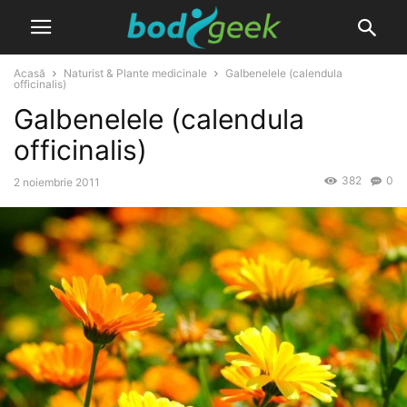
Acasă
Naturist & Plante medicinale
Galbenelele (calendula
officinalis)
Galbenelele (calendula
officinalis)
382
0
2 noiembrie 2011