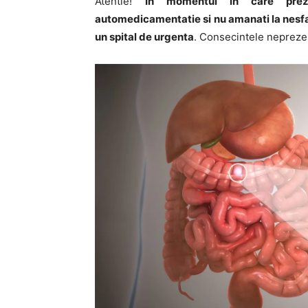
Atentie!
In momentul in care prez
automedicamentatie si nu amanati la nesfar
un spital de urgenta
. Consecintele neprezent