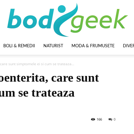
BOLI & REMEDII
NATURIST
MODA & FRUMUSETE
DIVE
BodyGeek
care sunt simptomele ei si cum se trateaza...
oenterita, care sunt
cum se trateaza
166
0