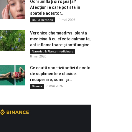
Ochi umflați și roșeață?
Afecțiunile care pot sta în
spatele acestor...
11 mai 2026
Boli & Remedii
Veronica chamaedrys: planta
medicinală cu efecte calmante,
antiinflamatoare și antifungice
Naturist & Plante medicinale
8 mai 2026
Ce caută sportivii activi dincolo
de suplimentele clasice:
recuperare, somn și...
8 mai 2026
Diverse