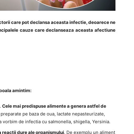
torii care pot declansa aceasta infectie, deoarece ne
incipalele cauze care declanseaza aceasta afectiune
 boala amintim:
.
Cele mai predispuse alimente a genera astfel de
e preparate pe baza de oua, lactate nepasteurizate,
a vorbim de infectia cu salmonella, shigella, Yersinia.
 reactii dure ale organismului
. De exemplu un aliment