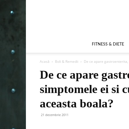
FITNESS & DIETE
Acasă
Boli & Remedii
De ce apare gastroenterita, 
De ce apare gastr
simptomele ei si 
aceasta boala?
21 decembrie 2011