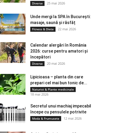
25 mai 2026
Diverse
Unde mergi la SPA în București:
masaje, saună și răsfăț
22 mai 2026
Fitness & Diete
Calendar alergări în România
2026: curse pentru amatori și
începători
20 mai 2026
Diverse
Lipicioasa – planta din care
prepari cel mai bun tonic de...
Naturist & Plante medicinale
18 mai 2026
Secretul unui machiaj impecabil
începe cu pensulele potrivite
12 mai 2026
Moda & Frumusete