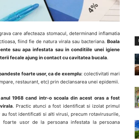
grava care afecteaza stomacul, determinand inflamatia
tioasa, fiind fie de natura virala sau bacteriana.
Boala
te sau apa infestata sau in conditiile unei igiene
terii fecale ajung in contact cu cavitatea bucala
.
aspandeste foarte usor, ca de exemplu
: colectivitati mari
ampare, restaurant, etc) prin declansarea unei epidemii.
 anul 1968 cand intr-o scoala din acest oras a fost
virala
. Practic atunci a fost identificat si izolat primul
au fost identificati si alti virusi, precum rotavirusurile,
e foarte usor de la persoana infestata la persoana