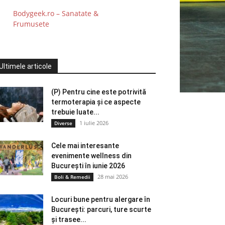
Bodygeek.ro – Sanatate &
Frumusete
Ultimele articole
(P) Pentru cine este potrivită
termoterapia și ce aspecte
trebuie luate...
1 iulie 2026
Diverse
Cele mai interesante
evenimente wellness din
București în iunie 2026
28 mai 2026
Boli & Remedii
Locuri bune pentru alergare în
București: parcuri, ture scurte
și trasee...