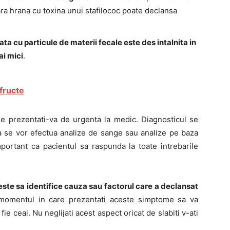
a hrana cu toxina unui stafilococ poate declansa
 cu particule de materii fecale este des intalnita in
ai mici
.
fructe
me prezentati-va de urgenta la medic. Diagnosticul se
era se vor efectua analize de sange sau analize pe baza
portant ca pacientul sa raspunda la toate intrebarile
este sa identifice cauza sau factorul care a declansat
 momentul in care prezentati aceste simptome sa va
 fie ceai. Nu neglijati acest aspect oricat de slabiti v-ati