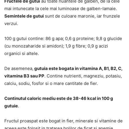
Fructele de gutui
au toate nuantele de galben, de la cele
mai intunecate la cele mai luminoase de galben-lamaie.
Semintele de gutui
sunt de culoare maronie, iar frunzele
verzui.
100 g gutui contine: 86 g apa; 0,6 g proteine; 9,8 g glucide
(cu monozaharide si amidon); 1,9 g fibre; 0,9 g acizi
organici si altele.
De asemenea,
gutuia este bogata in vitamina A, B1, B2, C,
vitamina B3 sau PP
. Contine nutrienti, magneziu, potasiu,
calciu, sodiu, fosfor si o mare cantitate de fier.
Continutul caloric mediu este de 38-46 kcal in 100 g
gutuie
.
Fructul proaspat este bogat in fier, minerale si vitamine de
aceea este folosit in tratarea bolilor de ficat si anemie.