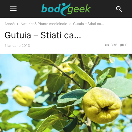
Acasă
Naturist & Plante medicinale
Gutuia – Stiati ca…
Gutuia – Stiati ca…
336
0
5 ianuarie 2013