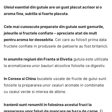
Uleiul esential din gutuie are un gust placut acrisor si o
aroma fina, subtila si foarte placuta
.
Cele mai cunoscute preparate din gutuie sunt gemurile,
jeleurile si fructele confiate – apreciate atat de mult
pentru aroma lor deosebita
. Cei care au folosit prima data
fructele confiate in produsele de patiserie au fost britanicii.
In anumite regiuni din Franta si Elvetia
gutuia este utilizata
la aromatizarea unor bauturi alcoolice folosite ca digestiv.
In Coreea si China
bucatele uscate de fructe de gutui sunt
folosite la prepararea unor ceaiuri aromate in combinatie
cu ceaiul verde si mierea de albine.
Iranienii sunt renumiti in folosirea acestui fruct la
prepararea unor feluri de mancare pe baza de carne
. Ei