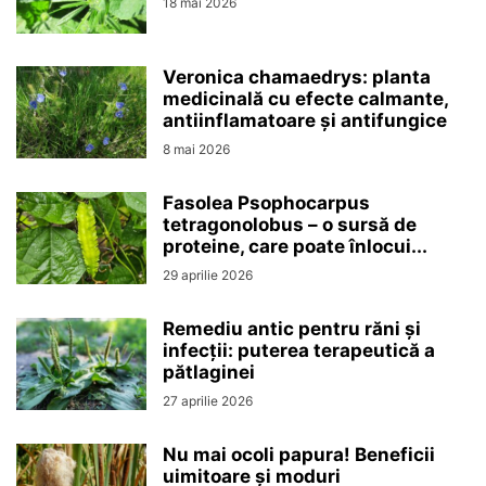
18 mai 2026
Veronica chamaedrys: planta
medicinală cu efecte calmante,
antiinflamatoare și antifungice
8 mai 2026
Fasolea Psophocarpus
tetragonolobus – o sursă de
proteine, care poate înlocui...
29 aprilie 2026
Remediu antic pentru răni și
infecții: puterea terapeutică a
pătlaginei
27 aprilie 2026
Nu mai ocoli papura! Beneficii
uimitoare și moduri