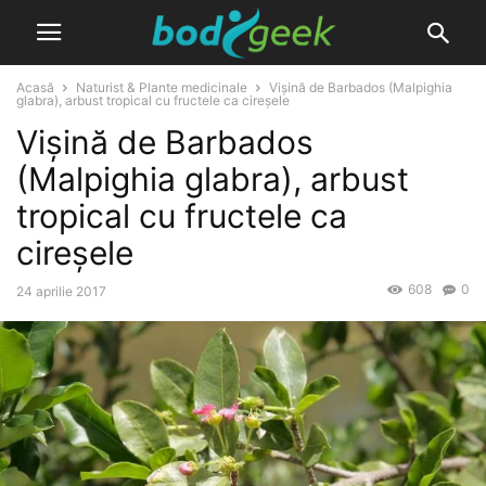
Acasă
Naturist & Plante medicinale
Vișină de Barbados (Malpighia
glabra), arbust tropical cu fructele ca cireșele
Vișină de Barbados
(Malpighia glabra), arbust
tropical cu fructele ca
cireșele
608
0
24 aprilie 2017