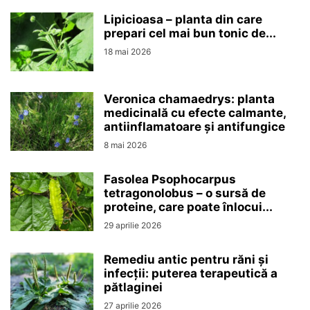
Lipicioasa – planta din care
prepari cel mai bun tonic de...
18 mai 2026
Veronica chamaedrys: planta
medicinală cu efecte calmante,
antiinflamatoare și antifungice
8 mai 2026
Fasolea Psophocarpus
tetragonolobus – o sursă de
proteine, care poate înlocui...
29 aprilie 2026
Remediu antic pentru răni și
infecții: puterea terapeutică a
pătlaginei
27 aprilie 2026