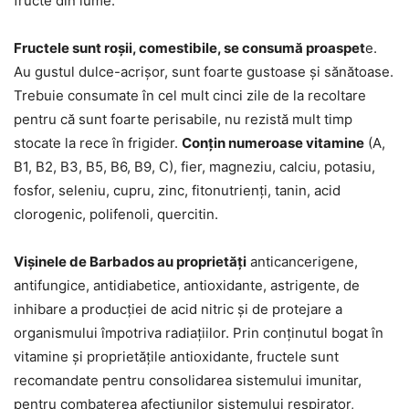
fructe din lume.
Fructele sunt roșii, comestibile, se consumă proaspet
e.
Au gustul dulce-acrișor, sunt foarte gustoase și sănătoase.
Trebuie consumate în cel mult cinci zile de la recoltare
pentru că sunt foarte perisabile, nu rezistă mult timp
stocate la rece în frigider.
Conțin numeroase vitamine
(A,
B1, B2, B3, B5, B6, B9, C), fier, magneziu, calciu, potasiu,
fosfor, seleniu, cupru, zinc, fitonutrienți, tanin, acid
clorogenic, polifenoli, quercitin.
Vișinele de Barbados au proprietăți
anticancerigene,
antifungice, antidiabetice, antioxidante, astrigente, de
inhibare a producției de acid nitric și de protejare a
organismului împotriva radiațiilor. Prin conținutul bogat în
vitamine și proprietățile antioxidante, fructele sunt
recomandate pentru consolidarea sistemului imunitar,
pentru combaterea afecțiunilor sistemului respirator,