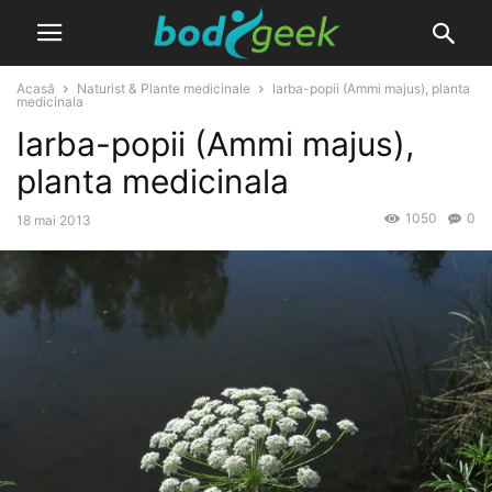
Acasă
Naturist & Plante medicinale
Iarba-popii (Ammi majus), planta
medicinala
Iarba-popii (Ammi majus),
planta medicinala
1050
0
18 mai 2013