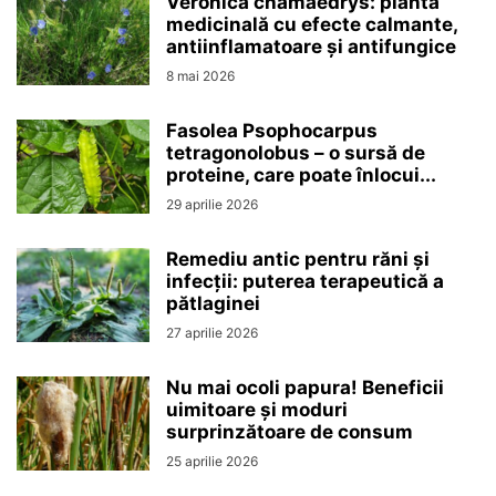
Veronica chamaedrys: planta
medicinală cu efecte calmante,
antiinflamatoare și antifungice
8 mai 2026
Fasolea Psophocarpus
tetragonolobus – o sursă de
proteine, care poate înlocui...
29 aprilie 2026
Remediu antic pentru răni și
infecții: puterea terapeutică a
pătlaginei
27 aprilie 2026
Nu mai ocoli papura! Beneficii
uimitoare și moduri
surprinzătoare de consum
25 aprilie 2026