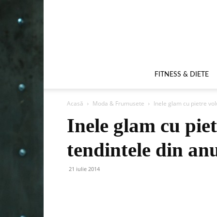
FITNESS & DIETE
Acasă
Moda & Frumusete
Inele glam cu pietre vo
Inele glam cu pie
tendintele din an
21 iulie 2014