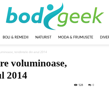
BOLI & REMEDII
NATURIST
MODA & FRUMUSETE
DIVE
BodyGeek
luminoase, tendintele din anul 2014
tre voluminoase,
ul 2014
528
0