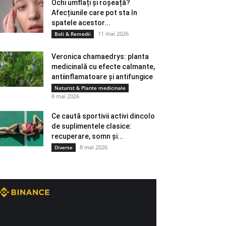
Ochi umflați și roșeață?
Afecțiunile care pot sta în
spatele acestor...
11 mai 2026
Boli & Remedii
Veronica chamaedrys: planta
medicinală cu efecte calmante,
antiinflamatoare și antifungice
Naturist & Plante medicinale
8 mai 2026
Ce caută sportivii activi dincolo
de suplimentele clasice:
recuperare, somn și...
8 mai 2026
Diverse