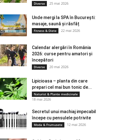
25 mai 2026
Diverse
Unde mergi la SPA în București:
masaje, saună și răsfăț
22 mai 2026
Fitness & Diete
Calendar alergări în România
2026: curse pentru amatori și
începători
20 mai 2026
Diverse
Lipicioasa – planta din care
prepari cel mai bun tonic de...
Naturist & Plante medicinale
18 mai 2026
Secretul unui machiaj impecabil
începe cu pensulele potrivite
12 mai 2026
Moda & Frumusete