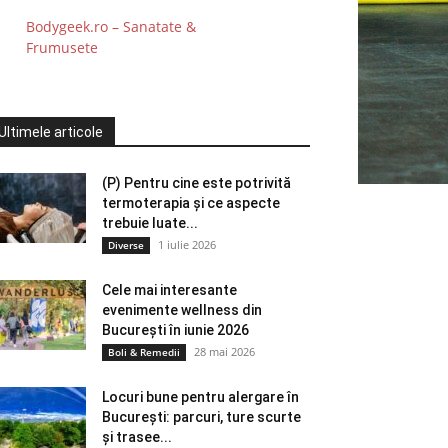
Bodygeek.ro – Sanatate &
Frumusete
Ultimele articole
(P) Pentru cine este potrivită
termoterapia și ce aspecte
trebuie luate...
1 iulie 2026
Diverse
Cele mai interesante
evenimente wellness din
București în iunie 2026
28 mai 2026
Boli & Remedii
Locuri bune pentru alergare în
București: parcuri, ture scurte
și trasee...