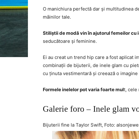
O manichiura perfectă dar și multitudinea d
mâinilor tale.
Stiliștii de modă vin în ajutorul femeilor cu
seducătoare și feminine.
Ei au creat un trend hip care a fost aplicat 
combinații de bijuterii, de inele glam cu pi
cu ținuta vestimentară și creează o imagine
Formele inelelor pot varia foarte mul
t, cele
Galerie foro – Inele glam 
Bijuterii fine la Taylor Swift, Foto: alsonj