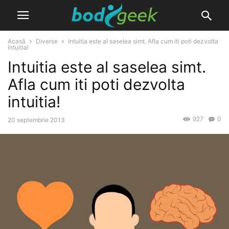
Acasă
Diverse
Intuitia este al saselea simt. Afla cum iti poti dezvolta
intuitia!
Intuitia este al saselea simt.
Afla cum iti poti dezvolta
intuitia!
927
0
20 septembrie 2013