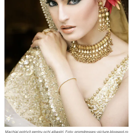
Machiaj potrivit pentru ochi albastri, Foto: promdresses-picture.blogspot.ro