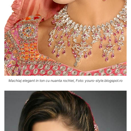
Machiaj elegant in ton cu nuanta rochiei, Foto: yours-style.blogspot.ro