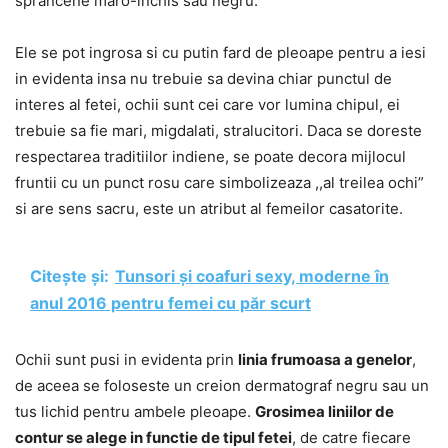
sprancene maro-inchis sau negru.
Ele se pot ingrosa si cu putin fard de pleoape pentru a iesi
in evidenta insa nu trebuie sa devina chiar punctul de
interes al fetei, ochii sunt cei care vor lumina chipul, ei
trebuie sa fie mari, migdalati, stralucitori. Daca se doreste
respectarea traditiilor indiene, se poate decora mijlocul
fruntii cu un punct rosu care simbolizeaza ,,al treilea ochi”
si are sens sacru, este un atribut al femeilor casatorite.
Citește și:
Tunsori și coafuri sexy, moderne în
anul 2016 pentru femei cu păr scurt
Ochii sunt pusi in evidenta prin
linia frumoasa a genelor
,
de aceea se foloseste un creion dermatograf negru sau un
tus lichid pentru ambele pleoape.
Grosimea liniilor de
contur se alege in functie de tipul fetei
, de catre fiecare