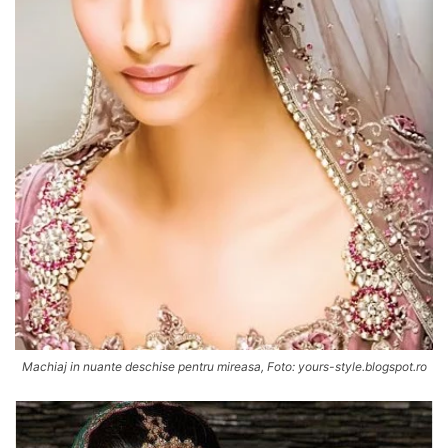
Machiaj in nuante deschise pentru mireasa, Foto: yours-style.blogspot.ro