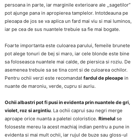
persoana in parte, iar marginile exterioare ale ,,sagetilor”
pot ajunge pana in apropierea tamplelor. Intotdeauna pe
pleoapa de jos se va aplica un fard mai viu si mai luminos,
iar pe cea de sus nuantele trebuie sa fie mai bogate.
Foarte importanta este culoarea parului, femeile brunete
pot alege tonuri de bej si maro, iar cele blonde este bine
sa foloseasca nuantele mai calde, de piersica si roziu. De
asemenea trebuie sa se tina cont si de culoarea ochilor.
Pentru ochii verzi este recomandat
fardul de pleoape
in
nuante de maroniu, verde, cupru si auriu.
Ochii albastri pot fi pusi in evidenta prin nuantele de gri,
violet, roz si argintiu
. La ochii caprui sau negri merge
aproape orice nuanta a paletei coloristice.
Rimelul
se
foloseste mereu la acest machiaj indian pentru a pune in
evidenta si mai mult ochii, iar rujul de buze sau gloss-ul