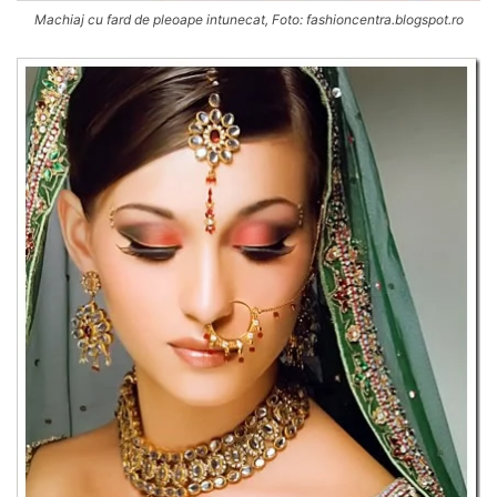
Machiaj cu fard de pleoape intunecat, Foto: fashioncentra.blogspot.ro