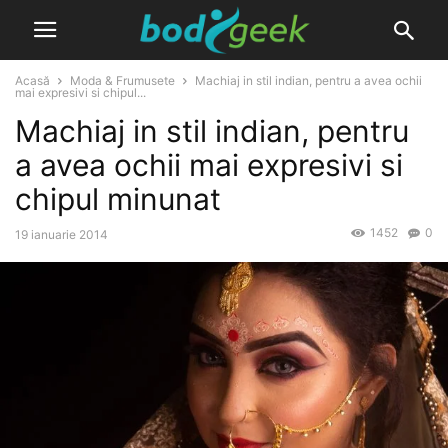
Acasă
Moda & Frumusete
Machiaj in stil indian, pentru a avea ochii
mai expresivi si chipul...
Machiaj in stil indian, pentru
a avea ochii mai expresivi si
chipul minunat
1452
0
19 ianuarie 2014