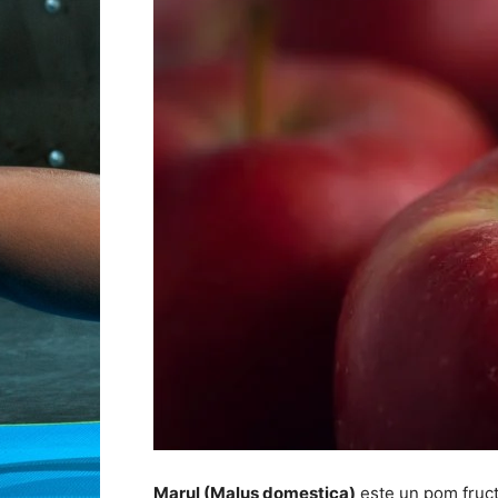
Marul (Malus domestica)
este un pom fructi