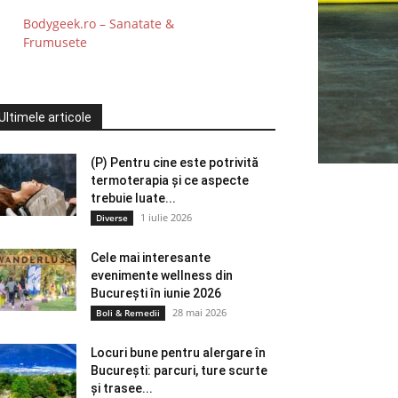
Bodygeek.ro – Sanatate &
Frumusete
Ultimele articole
(P) Pentru cine este potrivită
termoterapia și ce aspecte
trebuie luate...
1 iulie 2026
Diverse
Cele mai interesante
evenimente wellness din
București în iunie 2026
28 mai 2026
Boli & Remedii
Locuri bune pentru alergare în
București: parcuri, ture scurte
și trasee...