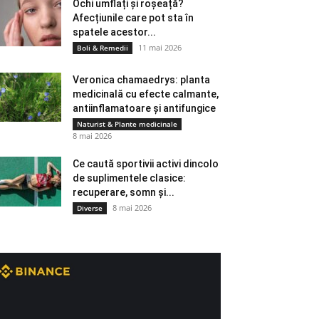
Ochi umflați și roșeață?
Afecțiunile care pot sta în
spatele acestor...
11 mai 2026
Boli & Remedii
Veronica chamaedrys: planta
medicinală cu efecte calmante,
antiinflamatoare și antifungice
Naturist & Plante medicinale
8 mai 2026
Ce caută sportivii activi dincolo
de suplimentele clasice:
recuperare, somn și...
8 mai 2026
Diverse