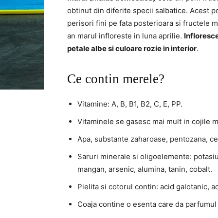
obtinut din diferite specii salbatice. Acest 
perisori fini pe fata posterioara si fructele m
an marul infloreste in luna aprilie.
Infloresc
petale albe si culoare rozie in interior
.
Ce contin merele?
Vitamine: A, B, B1, B2, C, E, PP.
Vitaminele se gasesc mai mult in cojile me
Apa, substante zaharoase, pentozana, celul
Saruri minerale si oligoelemente: potasiu, 
mangan, arsenic, alumina, tanin, cobalt.
Pielita si cotorul contin: acid galotanic, a
Coaja contine o esenta care da parfumul 