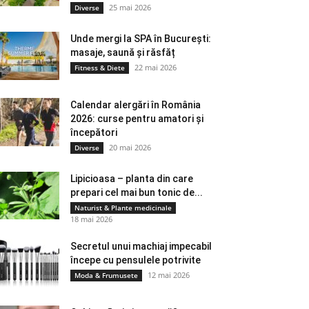
25 mai 2026
Diverse
Unde mergi la SPA în București:
masaje, saună și răsfăț
22 mai 2026
Fitness & Diete
Calendar alergări în România
2026: curse pentru amatori și
începători
20 mai 2026
Diverse
Lipicioasa – planta din care
prepari cel mai bun tonic de...
Naturist & Plante medicinale
18 mai 2026
Secretul unui machiaj impecabil
începe cu pensulele potrivite
12 mai 2026
Moda & Frumusete