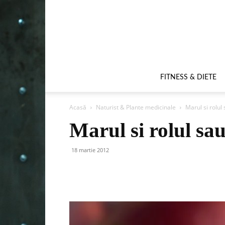
FITNESS & DIETE
Acasă
Naturist & Plante medicinale
Marul si rolul
Marul si rolul sau
18 martie 2012