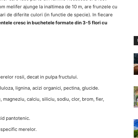
pom melifer ajunge la inaltimea de 10 m, are frunzele cu
ari de diferite culori (in functie de specie). In fiecare
entele cresc in buchetele formate din 3-5 flori cu
relor rosii, decat in pulpa fructului.
oza, lignina, acizi organici, pectina, glucide.
magneziu, calciu, siliciu, sodiu, clor, brom, fier,
cid pantotenic.
specific merelor.