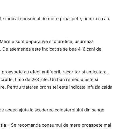
te indicat consumul de mere proaspete, pentru ca au
Merele sunt depurative si diuretice, usureaza
ric. De asemenea este indicat sa se bea 4-6 cani de
roaspete au efect antifebril, racoritor si anticataral.
crude, timp de 2-3 zile. Un bun remediu este si
e. Pentru tratarea bronsitei este indicata infuzia calda
de aceea ajuta la scaderea colesterolului din sange.
tia
– Se recomanda consumul de mere proaspete mai