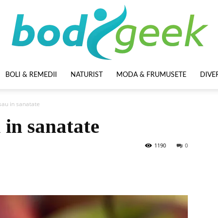
BOLI & REMEDII
NATURIST
MODA & FRUMUSETE
DIVE
BodyGeek
 sau in sanatate
 in sanatate
1190
0