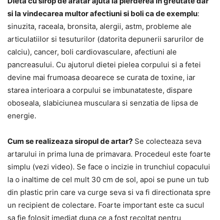
Dieta cu sirop de aratar ajuta la pierderea in greutate dar
si la vindecarea multor afectiuni si boli ca de exemplu
:
sinuzita, raceala, bronsita, alergii, astm, probleme ale
articulatiilor si tesuturilor (datorita depunerii sarurilor de
calciu), cancer, boli cardiovasculare, afectiuni ale
pancreasului. Cu ajutorul dietei pielea corpului si a fetei
devine mai frumoasa deoarece se curata de toxine, iar
starea interioara a corpului se imbunatateste, dispare
oboseala, slabiciunea musculara si senzatia de lipsa de
energie.
Cum se realizeaza siropul de artar?
Se colecteaza seva
artarului in prima luna de primavara. Procedeul este foarte
simplu (vezi video). Se face o incizie in trunchiul copacului
la o inaltime de cel mult 30 cm de sol, apoi se pune un tub
din plastic prin care va curge seva si va fi directionata spre
un recipient de colectare. Foarte important este ca sucul
sa fie folosit imediat dupa ce a fost recoltat pentru