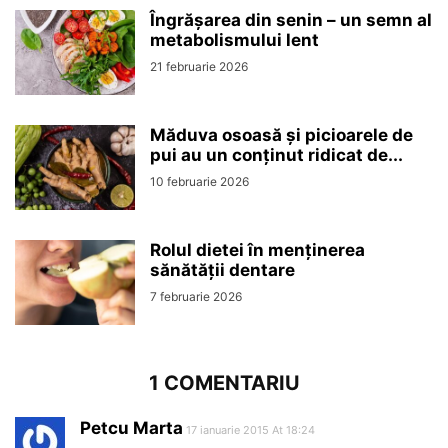
Îngrășarea din senin – un semn al
metabolismului lent
21 februarie 2026
Măduva osoasă și picioarele de
pui au un conținut ridicat de...
10 februarie 2026
Rolul dietei în menținerea
sănătății dentare
7 februarie 2026
1 COMENTARIU
Petcu Marta
17 ianuarie 2015 At 18:24