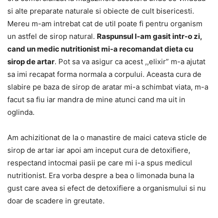
si alte preparate naturale si obiecte de cult bisericesti.
Mereu m-am intrebat cat de util poate fi pentru organism
un astfel de sirop natural.
Raspunsul l-am gasit intr-o zi,
cand un medic nutritionist mi-a recomandat dieta cu
sirop de artar
. Pot sa va asigur ca acest ,,elixir” m-a ajutat
sa imi recapat forma normala a corpului. Aceasta cura de
slabire pe baza de sirop de aratar mi-a schimbat viata, m-a
facut sa fiu iar mandra de mine atunci cand ma uit in
oglinda.
Am achizitionat de la o manastire de maici cateva sticle de
sirop de artar iar apoi am inceput cura de detoxifiere,
respectand intocmai pasii pe care mi i-a spus medicul
nutritionist. Era vorba despre a bea o limonada buna la
gust care avea si efect de detoxifiere a organismului si nu
doar de scadere in greutate.