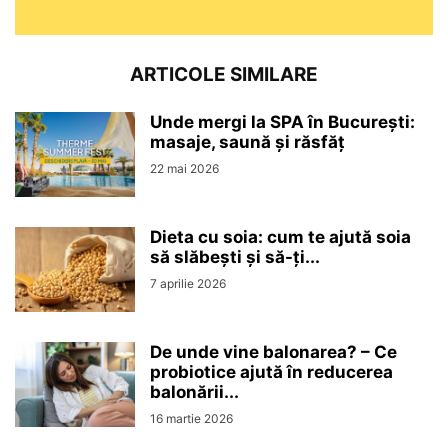
ARTICOLE SIMILARE
Unde mergi la SPA în București:
masaje, saună și răsfăț
22 mai 2026
Dieta cu soia: cum te ajută soia
să slăbești și să-ți...
7 aprilie 2026
De unde vine balonarea? – Ce
probiotice ajută în reducerea
balonării...
16 martie 2026