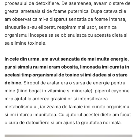
procesului de detoxifiere. De asemenea, aveam o stare de
greata, ameteala si de foame puternica. Dupa cateva zile
am observat ca mi-a disparut senzatia de foame intensa,
sinusurile s-au eliberat, respiram mai usor, semn ca
organismul incepea sa se obisnuiasca cu aceasta dieta si
sa elimine toxinele.
In cele din urma, am avut senzatia de mai multa energie,
pur si simplu nu mai eram obosita, limonada imi curata in
acelasi timp organismul de toxine si imi dadea si o stare
de bine
. Siropul de aratar era o sursa de energie pentru
mine (fiind bogat in vitamine si minerale), piperul cayenne
m-a ajutat la arderea grasimilor si intensificarea
metabolismului, iar zeama de lamaie imi curata organismul
si imi intarea imunitatea. Cu ajutorul acestei diete am facut
o cura de detoxifiere si am ajuns la greutatea normala.