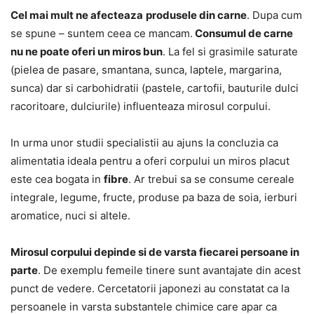
Cel mai mult ne afecteaza
produsele din carne
. Dupa cum
se spune – suntem ceea ce mancam.
Consumul de carne
nu ne poate oferi un miros bun
. La fel si grasimile saturate
(pielea de pasare, smantana, sunca, laptele, margarina,
sunca) dar si carbohidratii (pastele, cartofii, bauturile dulci
racoritoare, dulciurile) influenteaza mirosul corpului.
In urma unor studii specialistii au ajuns la concluzia ca
alimentatia ideala pentru a oferi corpului un miros placut
este cea bogata in
fibre
. Ar trebui sa se consume cereale
integrale, legume, fructe, produse pa baza de soia, ierburi
aromatice, nuci si altele.
Mirosul corpului depinde si de varsta fiecarei persoane in
parte
. De exemplu femeile tinere sunt avantajate din acest
punct de vedere. Cercetatorii japonezi au constatat ca la
persoanele in varsta substantele chimice care apar ca