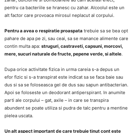
pentru ca bacteriile se hranesc cu zahar. Alcoolul este un
alt factor care provoaca mirosul neplacut al corpului.
Pentru a avea o
respiratie proaspata
trebuie sa se bea opt
pahare de apa pe zi, sau ceai, sa se manance alimente care
contin multa apa:
struguri, castraveti, capsuni, morcovi,
mere, sucuri naturale de fructe, pepene verde, si altele
.
Dupa orice activitate fizica in urma careia s-a depus un
efor fizic si s-a transpirat este indicat sa se faca baie sau
dus si sa se foloseasca gel de dus sau sapun antibacterian.
Apoi se foloseste un deodorant antiperspirant. In anumite
parti ale corpului – gat, axile – in care se transpira
abundent se poate utiliza si pudra de talc pentru a mentine
pielea uscata.
Un alt aspect important de care trebuie tinut cont este