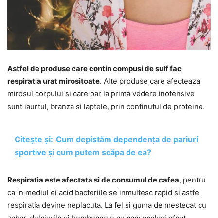
Astfel de produse care contin compusi de sulf fac
respiratia urat mirositoate
. Alte produse care afecteaza
mirosul corpului si care par la prima vedere inofensive
sunt iaurtul, branza si laptele, prin continutul de proteine.
Citește și:
Cum depistăm dependența de pariuri
sportive și cum putem scăpa de ea?
Respiratia este afectata si de consumul de cafea
, pentru
ca in mediul ei acid bacteriile se inmultesc rapid si astfel
respiratia devine neplacuta. La fel si guma de mestecat cu
zahar, dulciurile si bomboanele au cam acelasi efect,