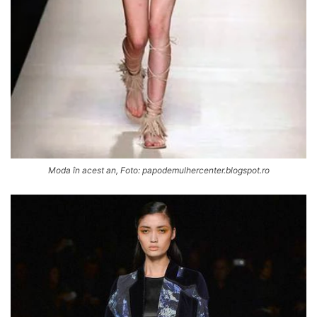
Moda în acest an, Foto: papodemulhercenter.blogspot.ro