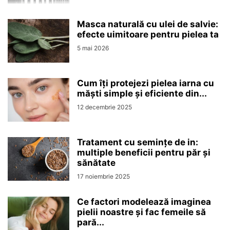
Masca naturală cu ulei de salvie:
efecte uimitoare pentru pielea ta
5 mai 2026
Cum îți protejezi pielea iarna cu
măști simple și eficiente din...
12 decembrie 2025
Tratament cu semințe de in:
multiple beneficii pentru păr și
sănătate
17 noiembrie 2025
Ce factori modelează imaginea
pielii noastre și fac femeile să
pară...