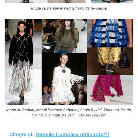
Moda cu franjuri în negru, Foto: daria-vais.ru
Moda cu franjuri, creații Proenza Schouler, Sonia Rykiel, Thakoon, Prada,
Celine, Giambattista Valli, Foto: racked.com
Citește și:
Femeile frumoase obtin totul?!