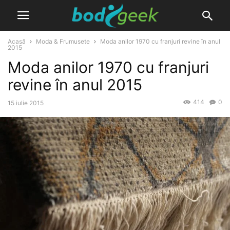
Acasă
Moda & Frumusete
Moda anilor 1970 cu franjuri revine în anul
2015
Moda anilor 1970 cu franjuri
revine în anul 2015
414
0
15 iulie 2015