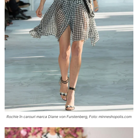
Rochie în carouri marca Diane von Furstenberg, Foto: minneshopolis.com