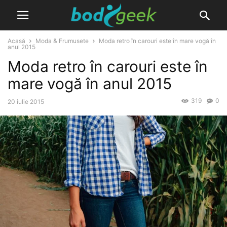
Acasă
Moda & Frumusete
Moda retro în carouri este în mare vogă în
anul 2015
Moda retro în carouri este în
mare vogă în anul 2015
319
0
20 iulie 2015