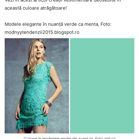
această culoare atrăgătoare!
Modele elegante în nuanță verde ca menta, Foto:
modnyytendenzii2015.blogspot.ro
Culoare în tendințele modei din acest an, Foto: brit.co