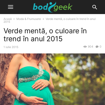
Acasă
Moda & Frumusete
Verde mentă, o culoare în trend în anul
2015
Verde mentă, o culoare în
trend în anul 2015
904
0
1 iulie 2015