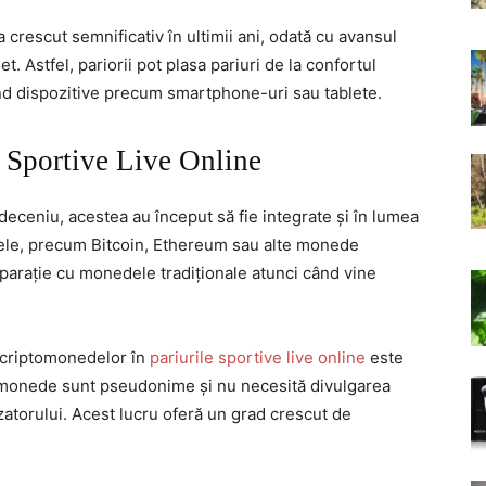
a crescut semnificativ în ultimii ani, odată cu avansul
et. Astfel, pariorii pot plasa pariuri de la confortul
ând dispozitive precum smartphone-uri sau tablete.
 Sportive Live Online
eceniu, acestea au început să fie integrate și în lumea
dele, precum Bitcoin, Ethereum sau alte monede
mparație cu monedele tradiționale atunci când vine
ii criptomonedelor în
pariurile sportive live online
este
tomonede sunt pseudonime și nu necesită divulgarea
izatorului. Acest lucru oferă un grad crescut de