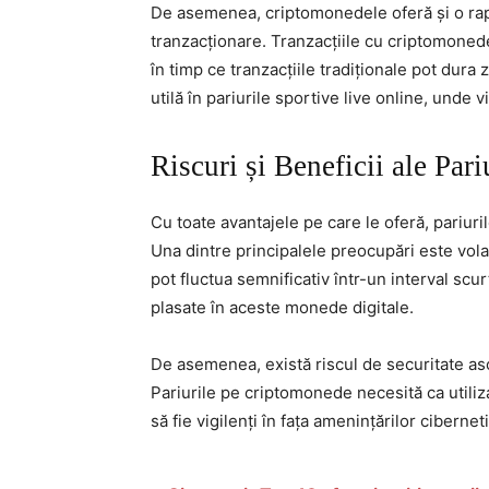
De asemenea, criptomonedele oferă și o rapid
tranzacționare. Tranzacțiile cu criptomoned
în timp ce tranzacțiile tradiționale pot dura 
utilă în pariurile sportive live online, unde v
Riscuri și Beneficii ale Par
Cu toate avantajele pe care le oferă, pariuri
Una dintre principalele preocupări este vola
pot fluctua semnificativ într-un interval scu
plasate în aceste monede digitale.
De asemenea, există riscul de securitate aso
Pariurile pe criptomonede necesită ca utiliza
să fie vigilenți în fața amenințărilor ciberne