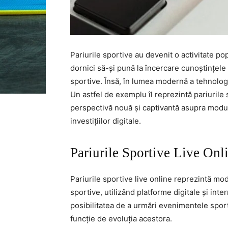
Pariurile sportive au devenit o activitate pop
dornici să-și pună la încercare cunoștințele 
sportive. Însă, în lumea modernă a tehnologi
Un astfel de exemplu îl reprezintă pariurile
perspectivă nouă și captivantă asupra modului
investițiilor digitale.
Pariurile Sportive Live Onli
Pariurile sportive live online reprezintă mod
sportive, utilizând platforme digitale și inte
posibilitatea de a urmări evenimentele sporti
funcție de evoluția acestora.