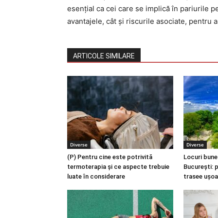
esențial ca cei care se implică în pariurile 
avantajele, cât și riscurile asociate, pentru a
ARTICOLE SIMILARE
Diverse
Diverse
(P) Pentru cine este potrivită
Locuri bune
termoterapia și ce aspecte trebuie
București: p
luate în considerare
trasee ușoa