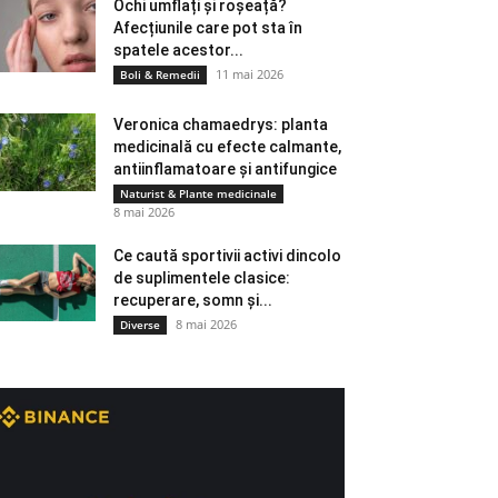
Ochi umflați și roșeață?
Afecțiunile care pot sta în
spatele acestor...
11 mai 2026
Boli & Remedii
Veronica chamaedrys: planta
medicinală cu efecte calmante,
antiinflamatoare și antifungice
Naturist & Plante medicinale
8 mai 2026
Ce caută sportivii activi dincolo
de suplimentele clasice:
recuperare, somn și...
8 mai 2026
Diverse