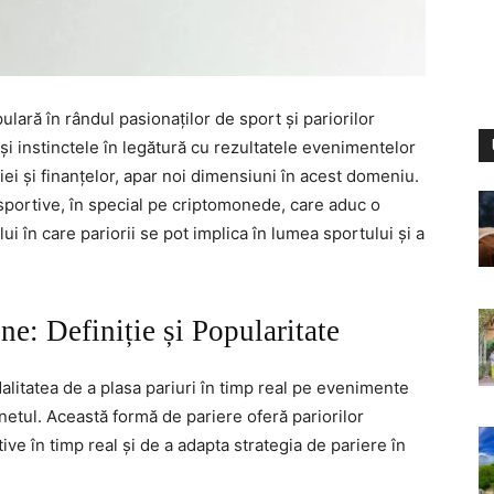
ulară în rândul pasionaților de sport și pariorilor
și instinctele în legătură cu rezultatele evenimentelor
ei și finanțelor, apar noi dimensiuni în acest domeniu.
 sportive, în special pe criptomonede, care aduc o
 în care pariorii se pot implica în lumea sportului și a
ne: Definiție și Popularitate
alitatea de a plasa pariuri în timp real pe evenimente
rnetul. Această formă de pariere oferă pariorilor
ve în timp real și de a adapta strategia de pariere în