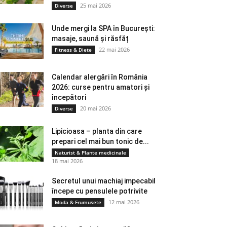
25 mai 2026
Diverse
Unde mergi la SPA în București:
masaje, saună și răsfăț
22 mai 2026
Fitness & Diete
Calendar alergări în România
2026: curse pentru amatori și
începători
20 mai 2026
Diverse
Lipicioasa – planta din care
prepari cel mai bun tonic de...
Naturist & Plante medicinale
18 mai 2026
Secretul unui machiaj impecabil
începe cu pensulele potrivite
12 mai 2026
Moda & Frumusete