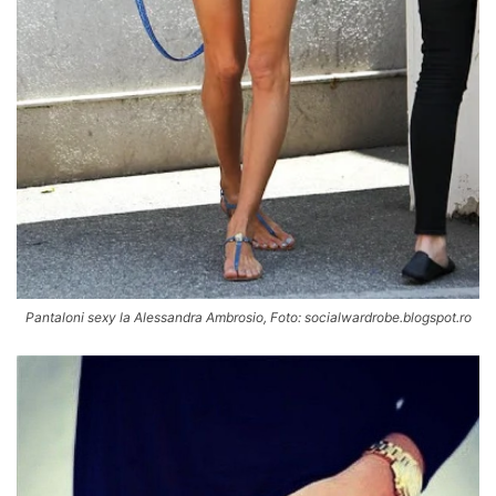
Pantaloni sexy la Alessandra Ambrosio, Foto: socialwardrobe.blogspot.ro