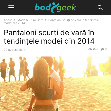
Acasă
Moda & Frumusete
Pantaloni scurți de vară în tendințele
modei din 2014
Pantaloni scurți de vară în
tendințele modei din 2014
647
0
20 august 2014