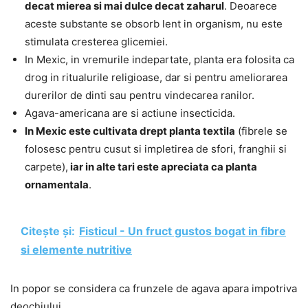
decat mierea si mai dulce decat zaharul
. Deoarece
aceste substante se obsorb lent in organism, nu este
stimulata cresterea glicemiei.
In Mexic, in vremurile indepartate, planta era folosita ca
drog in ritualurile religioase, dar si pentru ameliorarea
durerilor de dinti sau pentru vindecarea ranilor.
Agava-americana are si actiune insecticida.
In Mexic este cultivata drept planta textila
(fibrele se
folosesc pentru cusut si impletirea de sfori, franghii si
carpete),
iar in alte tari este apreciata ca planta
ornamentala
.
Citește și:
Fisticul - Un fruct gustos bogat in fibre
si elemente nutritive
In popor se considera ca frunzele de agava apara impotriva
deochiului.