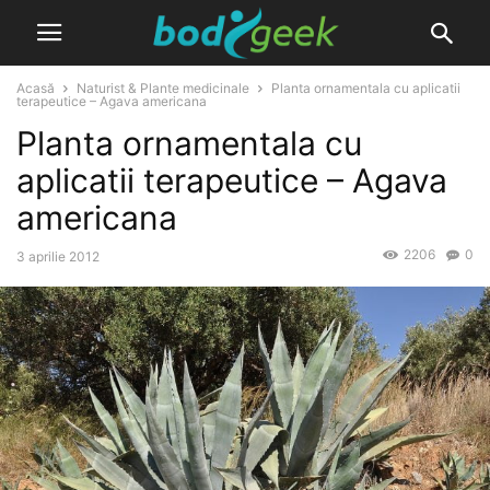
Acasă
Naturist & Plante medicinale
Planta ornamentala cu aplicatii
terapeutice – Agava americana
Planta ornamentala cu
aplicatii terapeutice – Agava
americana
2206
0
3 aprilie 2012