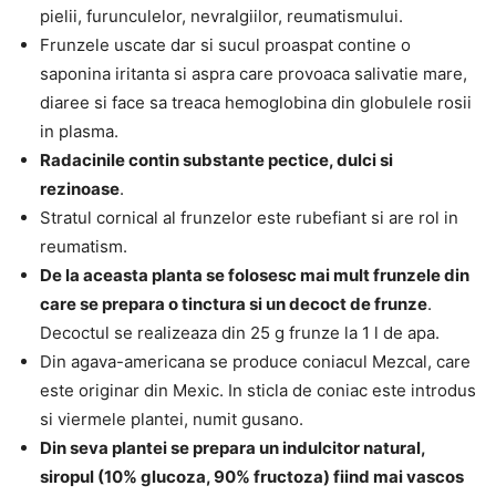
pielii, furunculelor, nevralgiilor, reumatismului.
Frunzele uscate dar si sucul proaspat contine o
saponina iritanta si aspra care provoaca salivatie mare,
diaree si face sa treaca hemoglobina din globulele rosii
in plasma.
Radacinile contin substante pectice, dulci si
rezinoase
.
Stratul cornical al frunzelor este rubefiant si are rol in
reumatism.
De la aceasta planta se folosesc mai mult frunzele din
care se prepara o tinctura si un decoct de frunze
.
Decoctul se realizeaza din 25 g frunze la 1 l de apa.
Din agava-americana se produce coniacul Mezcal, care
este originar din Mexic. In sticla de coniac este introdus
si viermele plantei, numit gusano.
Din seva plantei se prepara un indulcitor natural,
siropul (10% glucoza, 90% fructoza) fiind mai vascos