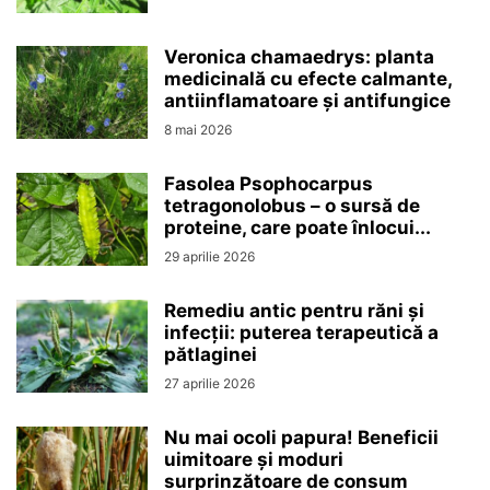
Veronica chamaedrys: planta
medicinală cu efecte calmante,
antiinflamatoare și antifungice
8 mai 2026
Fasolea Psophocarpus
tetragonolobus – o sursă de
proteine, care poate înlocui...
29 aprilie 2026
Remediu antic pentru răni și
infecții: puterea terapeutică a
pătlaginei
27 aprilie 2026
Nu mai ocoli papura! Beneficii
uimitoare și moduri
surprinzătoare de consum