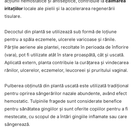
acțiunii hemostatice și antiseptice, contribuie la
calmarea
iritațiilor
locale ale pielii și la accelerarea regenerării
tisulare.
Decoctul din plantă se utilizează sub formă de loțiune
pentru a spăla eczemele, ulcerele varicoase și rănile.
Părțile aeriene ale plantei, recoltate în perioada de înflorire
(vara), pot fi utilizate atât în stare proaspătă, cât și uscată.
Aplicată extern, planta contribuie la curățarea și vindecarea
rănilor, ulcerelor, eczemelor, leucoreei și pruritului vaginal.
Pulberea obținută din plantă uscată este utilizată tradițional
pentru oprirea sângerărilor nazale abundente, având efect
hemostatic. Tulpinile fragede sunt considerate benefice
pentru sănătatea gingiilor și sunt oferite copiilor pentru a fi
mestecate, cu scopul de a întări gingiile inflamate sau care
sângerează.