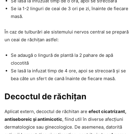
Se lasă la infuzuat timp de o oră, apoi se strecoară
Se ia 1-2 linguri de ceai de 3 ori pe zi, înainte de fiecare
masă.
În caz de tulburări ale sistemului nervos central se prepară
un ceai de răchițan astfel:
Se adaugă o lingură de plantă la 2 pahare de apă
clocotită
Se lasă la infuzat timp de 4 ore, apoi se strecoară și se
bea câte un sfert de cană înainte de fiecare masă.
Decoctul de răchițan
Aplicat extern, decoctul de răchitan are
efect cicatrizant,
antiseboreic și antimicotic
, fiind util în diverse afecțiuni
dermatologice sau ginecologice. De asemenea, datorită