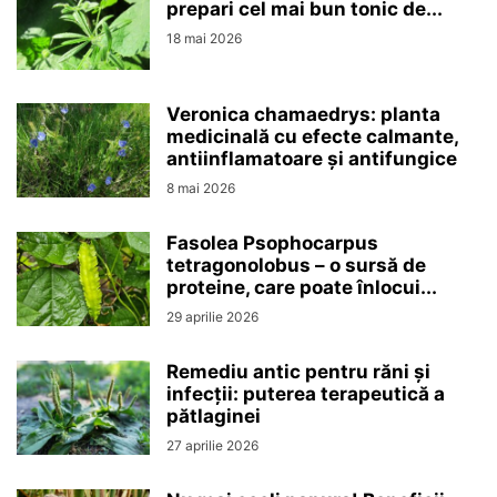
prepari cel mai bun tonic de...
18 mai 2026
Veronica chamaedrys: planta
medicinală cu efecte calmante,
antiinflamatoare și antifungice
8 mai 2026
Fasolea Psophocarpus
tetragonolobus – o sursă de
proteine, care poate înlocui...
29 aprilie 2026
Remediu antic pentru răni și
infecții: puterea terapeutică a
pătlaginei
27 aprilie 2026