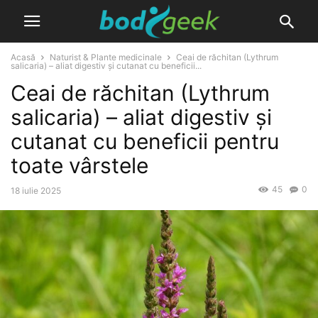
Acasă
Naturist & Plante medicinale
Ceai de răchitan (Lythrum
salicaria) – aliat digestiv și cutanat cu beneficii...
Ceai de răchitan (Lythrum
salicaria) – aliat digestiv și
cutanat cu beneficii pentru
toate vârstele
45
0
18 iulie 2025