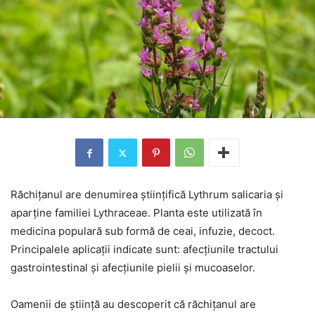
Răchițanul are denumirea științifică Lythrum salicaria și
aparține familiei Lythraceae. Planta este utilizată în
medicina populară sub formă de ceai, infuzie, decoct.
Principalele aplicații indicate sunt: afecțiunile tractului
gastrointestinal și afecțiunile pielii și mucoaselor.
Oamenii de știință au descoperit că răchițanul are