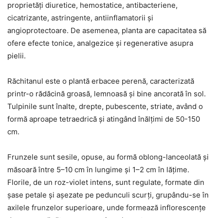
proprietăți diuretice, hemostatice, antibacteriene,
cicatrizante, astringente, antiinflamatorii și
angioprotectoare. De asemenea, planta are capacitatea să
ofere efecte tonice, analgezice și regenerative asupra
pielii.
Răchitanul este o plantă erbacee perenă, caracterizată
printr-o rădăcină groasă, lemnoasă și bine ancorată în sol.
Tulpinile sunt înalte, drepte, pubescente, striate, având o
formă aproape tetraedrică și atingând înălțimi de 50-150
cm.
Frunzele sunt sesile, opuse, au formă oblong-lanceolată și
măsoară între 5–10 cm în lungime și 1–2 cm în lățime.
Florile, de un roz-violet intens, sunt regulate, formate din
șase petale și așezate pe pedunculi scurți, grupându-se în
axilele frunzelor superioare, unde formează inflorescențe