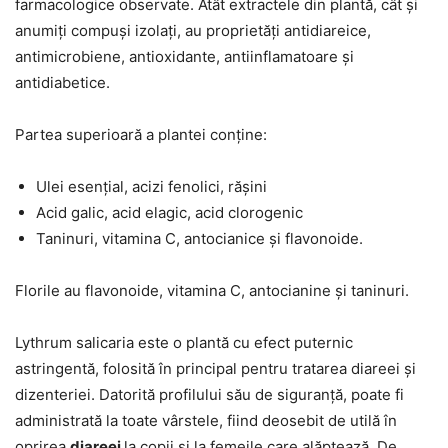
farmacologice observate. Atât extractele din plantă, cât și
anumiți compuși izolați, au proprietăți antidiareice,
antimicrobiene, antioxidante, antiinflamatoare și
antidiabetice.
Partea superioară a plantei conține:
Ulei esențial, acizi fenolici, rășini
Acid galic, acid elagic, acid clorogenic
Taninuri, vitamina C, antocianice și flavonoide.
Florile au flavonoide, vitamina C, antocianine și taninuri.
Lythrum salicaria este o plantă cu efect puternic
astringentă, folosită în principal pentru tratarea diareei și
dizenteriei. Datorită profilului său de siguranță, poate fi
administrată la toate vârstele, fiind deosebit de utilă în
oprirea
diareei
la copii și la femeile care alăptează. De