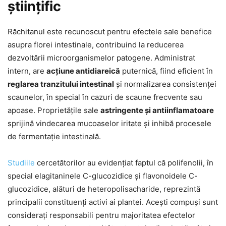
științific
Răchitanul este recunoscut pentru efectele sale benefice
asupra florei intestinale, contribuind la reducerea
dezvoltării microorganismelor patogene. Administrat
intern, are
acțiune antidiareică
puternică, fiind eficient în
reglarea tranzitului intestinal
și normalizarea consistenței
scaunelor, în special în cazuri de scaune frecvente sau
apoase. Proprietățile sale
astringente și antiinflamatoare
sprijină vindecarea mucoaselor iritate și inhibă procesele
de fermentație intestinală.
Studiile
cercetătorilor au evidențiat faptul că polifenolii, în
special elagitaninele C-glucozidice și flavonoidele C-
glucozidice, alături de heteropolisacharide, reprezintă
principalii constituenți activi ai plantei. Acești compuși sunt
considerați responsabili pentru majoritatea efectelor