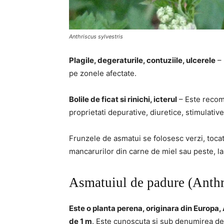
Anthriscus sylvestris
Plagile, degeraturile, contuziile, ulcerele
– 
pe zonele afectate.
Bolile de ficat si rinichi, icterul
– Este recom
proprietati depurative, diuretice, stimulative 
Frunzele de asmatui se folosesc verzi, toca
mancarurilor din carne de miel sau peste, la
Asmatuiul de padure (Anthri
Este o planta perena, originara din Europa, 
de 1 m
. Este cunoscuta si sub denumirea de 