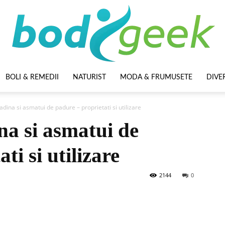
BOLI & REMEDII
NATURIST
MODA & FRUMUSETE
DIVE
BodyGeek
dina si asmatui de padure – proprietati si utilizare
na si asmatui de
ti si utilizare
2144
0