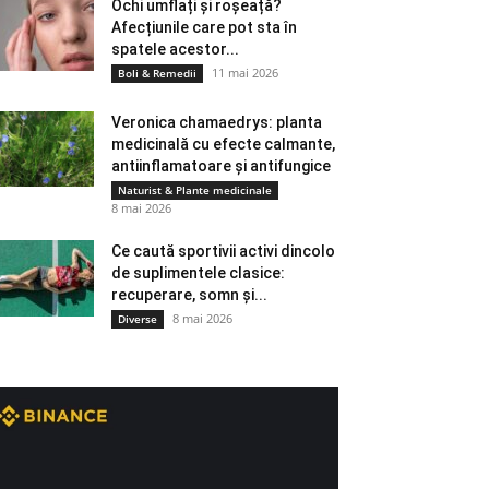
Ochi umflați și roșeață?
Afecțiunile care pot sta în
spatele acestor...
11 mai 2026
Boli & Remedii
Veronica chamaedrys: planta
medicinală cu efecte calmante,
antiinflamatoare și antifungice
Naturist & Plante medicinale
8 mai 2026
Ce caută sportivii activi dincolo
de suplimentele clasice:
recuperare, somn și...
8 mai 2026
Diverse