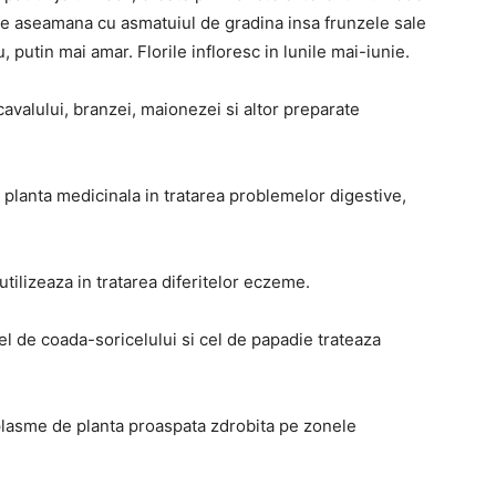
 Se aseamana cu asmatuiul de gradina insa frunzele sale
putin mai amar. Florile infloresc in lunile mai-iunie.
cavalului, branzei, maionezei si altor preparate
a planta medicinala in tratarea problemelor digestive,
utilizeaza in tratarea diferitelor eczeme.
l de coada-soricelului si cel de papadie trateaza
plasme de planta proaspata zdrobita pe zonele