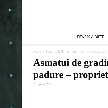
FITNESS & DIETE
Acasă
Naturist & Plante medicinale
Asmatui de gra
Asmatui de gradi
padure – proprieta
10 aprilie 2012