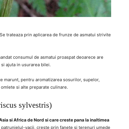
Se trateaza prin aplicarea de frunze de asmatui strivite
andat consumul de asmatui proaspat deoarece are
si ajuta in usurarea bilei.
te marunt, pentru aromatizarea sosurilor, supelor,
 omlete si alte preparate culinare.
scus sylvestris)
Asia si Africa de Nord si care creste pana la inaltimea
patrunjelul-vacii, creste prin fanete si terenuri umede