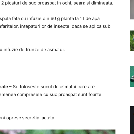
2 picaturi de suc proaspat in ochi, seara si dimineata.
pala fata cu infuzie din 60 g planta la 1 l de apa
efaritelor, intepaturilor de insecte, daca se aplica sub
u infuzie de frunze de asmatui.
cale
– Se foloseste sucul de asmatui care are
 asemenea compresele cu suc proaspat sunt foarte
ani opresc secretia lactata.