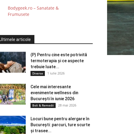
Bodygeek.ro – Sanatate &
Frumusete
Ultimele articole
(P) Pentru cine este potrivită
termoterapia și ce aspecte
trebuie luate...
1 iulie 2026
Diverse
Cele mai interesante
evenimente wellness din
București în iunie 2026
28 mai 2026
Boli & Remedii
Locuri bune pentru alergare în
București: parcuri, ture scurte
și trasee...