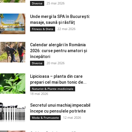
25 mai 2026
Diverse
Unde mergi la SPA în București:
masaje, saună și răsfăț
22 mai 2026
Fitness & Diete
Calendar alergări în România
2026: curse pentru amatori și
începători
20 mai 2026
Diverse
Lipicioasa – planta din care
prepari cel mai bun tonic de...
Naturist & Plante medicinale
18 mai 2026
Secretul unui machiaj impecabil
începe cu pensulele potrivite
12 mai 2026
Moda & Frumusete