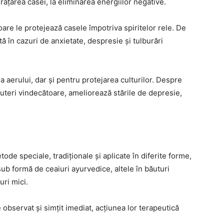
rățarea casei, la eliminarea energiilor negative.
are le protejează casele împotriva spiritelor rele. De
 în cazuri de anxietate, despresie și tulburări
 aerului, dar și pentru protejarea culturilor. Despre
uteri vindecătoare, ameliorează stările de depresie,
de speciale, tradiționale și aplicate în diferite forme,
sub formă de ceaiuri ayurvedice, altele în băuturi
ri mici.
 observat și simțit imediat, acțiunea lor terapeutică