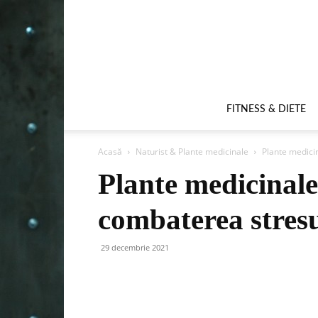
FITNESS & DIETE
Acasă
Naturist & Plante medicinale
Plante medici
Plante medicinale
combaterea stresu
29 decembrie 2021