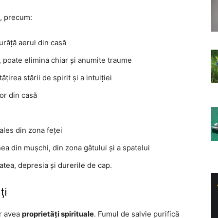
e, precum:
curăță aerul din casă
ă, poate elimina chiar și anumite traume
țirea stării de spirit și a intuiției
or din casă
ales din zona feței
ea din mușchi, din zona gâtului și a spatelui
ea, depresia și durerile de cap.
ți
ar avea
proprietăți spirituale
. Fumul de salvie purifică