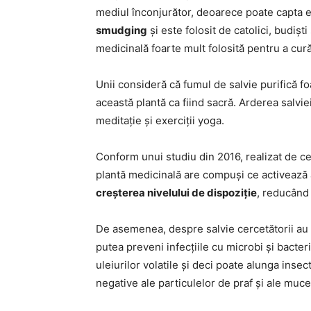
mediul înconjurător, deoarece poate capta 
smudging
și este folosit de catolici, budișt
medicinală foarte mult folosită pentru a cură
Unii consideră că fumul de salvie purifică f
această plantă ca fiind sacră. Arderea salvi
meditație și exerciții yoga.
Conform unui studiu din 2016, realizat de cer
plantă medicinală are compuși ce activează a
creșterea nivelului de dispoziție
, reducând 
De asemenea, despre salvie cercetătorii au
putea preveni infecțiile cu microbi și bacteri
uleiurilor volatile și deci poate alunga ins
negative ale particulelor de praf și ale muce