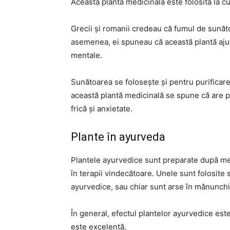
Această plantă medicinală este folosită la cu
Grecii și romanii credeau că fumul de sunăto
asemenea, ei spuneau că această plantă ajută
mentale.
Sunătoarea se folosește și pentru purificarea
această plantă medicinală se spune că are p
frică și anxietate.
Plante în ayurveda
Plantele ayurvedice sunt preparate după meto
în terapii vindecătoare. Unele sunt folosite 
ayurvedice, sau chiar sunt arse în mănunchiu
În general, efectul plantelor ayurvedice este
este excelentă.