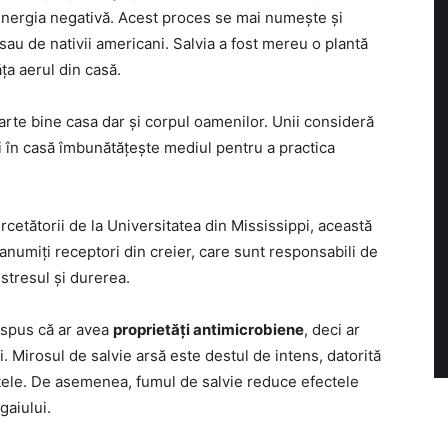
energia negativă. Acest proces se mai numește și
i sau de nativii americani. Salvia a fost mereu o plantă
ța aerul din casă.
oarte bine casa dar și corpul oamenilor. Unii consideră
ei în casă îmbunătățește mediul pentru a practica
cetătorii de la Universitatea din Mississippi, această
numiți receptori din creier, care sunt responsabili de
stresul și durerea.
 spus că ar avea
proprietăți antimicrobiene
, deci ar
i. Mirosul de salvie arsă este destul de intens, datorită
ectele. De asemenea, fumul de salvie reduce efectele
gaiului.