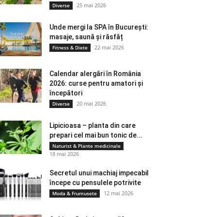
25 mai 2026
Diverse
Unde mergi la SPA în București:
masaje, saună și răsfăț
22 mai 2026
Fitness & Diete
Calendar alergări în România
2026: curse pentru amatori și
începători
20 mai 2026
Diverse
Lipicioasa – planta din care
prepari cel mai bun tonic de...
Naturist & Plante medicinale
18 mai 2026
Secretul unui machiaj impecabil
începe cu pensulele potrivite
12 mai 2026
Moda & Frumusete