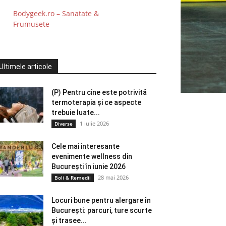
Bodygeek.ro – Sanatate &
Frumusete
Ultimele articole
(P) Pentru cine este potrivită
termoterapia și ce aspecte
trebuie luate...
1 iulie 2026
Diverse
Cele mai interesante
evenimente wellness din
București în iunie 2026
28 mai 2026
Boli & Remedii
Locuri bune pentru alergare în
București: parcuri, ture scurte
și trasee...