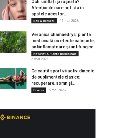
Ochi umflați și roșeață?
Afecțiunile care pot sta în
spatele acestor...
11 mai 2026
Boli & Remedii
Veronica chamaedrys: planta
medicinală cu efecte calmante,
antiinflamatoare și antifungice
Naturist & Plante medicinale
8 mai 2026
Ce caută sportivii activi dincolo
de suplimentele clasice:
recuperare, somn și...
8 mai 2026
Diverse