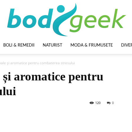
BOLI & REMEDII
NATURIST
MODA & FRUMUSETE
DIVE
BodyGeek
nale și aromatice pentru combaterea stresului
 și aromatice pentru
lui
120
0