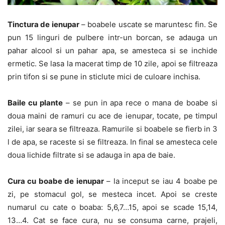
Tinctura de ienupar
– boabele uscate se maruntesc fin. Se
pun 15 linguri de pulbere intr-un borcan, se adauga un
pahar alcool si un pahar apa, se amesteca si se inchide
ermetic. Se lasa la macerat timp de 10 zile, apoi se filtreaza
prin tifon si se pune in sticlute mici de culoare inchisa.
Baile cu plante
– se pun in apa rece o mana de boabe si
doua maini de ramuri cu ace de ienupar, tocate, pe timpul
zilei, iar seara se filtreaza. Ramurile si boabele se fierb in 3
l de apa, se raceste si se filtreaza. In final se amesteca cele
doua lichide filtrate si se adauga in apa de baie.
Cura cu boabe de ienupar
– la inceput se iau 4 boabe pe
zi, pe stomacul gol, se mesteca incet. Apoi se creste
numarul cu cate o boaba: 5,6,7…15, apoi se scade 15,14,
13…4. Cat se face cura, nu se consuma carne, prajeli,