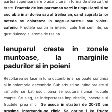
partea superioara are o adancitura in forma de stea cu trei
brate.
Fructele de ienupar raman verzi in timpul iernii si se
coc abia in al doilea sau al treilea an, cand suprafata lor
neteda se coloreaza in negru-albastrui sau violet-
cafeniu
. Fructele contin in interior cate trei seminte, cu
gust dulceag si aroma de rasina.
Ienuparul creste in zonele
muntoase, la marginile
padurilor si in poieni
Recoltarea se face in luna octombrie si se poate continua
si in noiembrie-decembrie. Sub arbusti se intind prelate si
ramurile se bat usor, pana se scutura numai fructele
coapte. Se aleg, se indeparteaza impuritatile, insectele si
fructele prea mici.
Se usuca in straturi de 20-30 cm
grosime, intorcandu-se zilnic. Se obtine 1 kg fructe