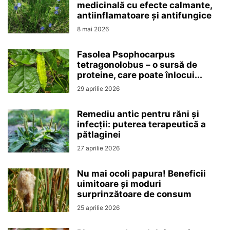
medicinală cu efecte calmante,
antiinflamatoare și antifungice
8 mai 2026
Fasolea Psophocarpus
tetragonolobus – o sursă de
proteine, care poate înlocui...
29 aprilie 2026
Remediu antic pentru răni și
infecții: puterea terapeutică a
pătlaginei
27 aprilie 2026
Nu mai ocoli papura! Beneficii
uimitoare și moduri
surprinzătoare de consum
25 aprilie 2026