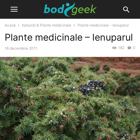
Acasă
Naturist & Plante medicinale
Plante medicinale – Ienuparul
Plante medicinale – Ienuparul
182
0
16 decembrie 2011