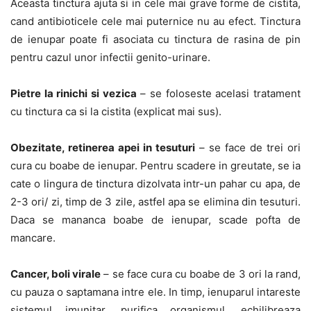
Aceasta tinctura ajuta si in cele mai grave forme de cistita,
cand antibioticele cele mai puternice nu au efect. Tinctura
de ienupar poate fi asociata cu tinctura de rasina de pin
pentru cazul unor infectii genito-urinare.
Pietre la rinichi si vezica
– se foloseste acelasi tratament
cu tinctura ca si la cistita (explicat mai sus).
Obezitate, retinerea apei in tesuturi
– se face de trei ori
cura cu boabe de ienupar. Pentru scadere in greutate, se ia
cate o lingura de tinctura dizolvata intr-un pahar cu apa, de
2-3 ori/ zi, timp de 3 zile, astfel apa se elimina din tesuturi.
Daca se mananca boabe de ienupar, scade pofta de
mancare.
Cancer, boli virale
– se face cura cu boabe de 3 ori la rand,
cu pauza o saptamana intre ele. In timp, ienuparul intareste
sistemul imunitar, purifica organismul, echilibreaza