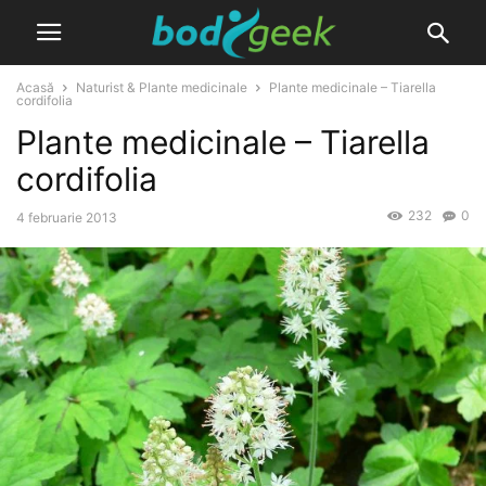
Acasă
Naturist & Plante medicinale
Plante medicinale – Tiarella
cordifolia
Plante medicinale – Tiarella
cordifolia
232
0
4 februarie 2013