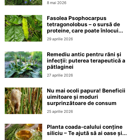
8 mai 2026
Fasolea Psophocarpus
tetragonolobus – o sursă de
proteine, care poate înlocui...
29 aprilie 2026
Remediu antic pentru răni și
infecții: puterea terapeutică a
pătlaginei
27 aprilie 2026
Nu mai ocoli papura! Beneficii
uimitoare și moduri
surprinzătoare de consum
25 aprilie 2026
Planta coada-calului conține
siliciu – Te ajută să ai oase și...