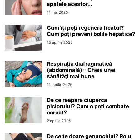
spatele acestor...
11 mai 2026
Cum îți poți regenera ficatul?
Cum poți preveni bolile hepatice?
15 aprilie 2026
Respirația diafragmatică
(abdominală) – Cheia unei
sănătăți mai bune
11 aprilie 2026
De ce reapare ciuperca
piciorului? Cum o poți combate
corect?
2 aprilie 2026
De ce te doare genunchiul? Rolul