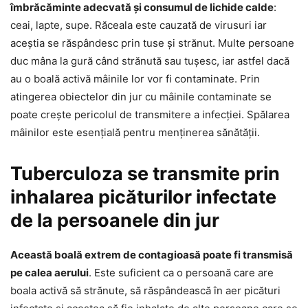
îmbrăcăminte adecvată și consumul de lichide calde
:
ceai, lapte, supe. Răceala este cauzată de virusuri iar
aceștia se răspândesc prin tuse și strănut. Multe persoane
duc mâna la gură când strănută sau tușesc, iar astfel dacă
au o boală activă mâinile lor vor fi contaminate. Prin
atingerea obiectelor din jur cu mâinile contaminate se
poate crește pericolul de transmitere a infecției. Spălarea
mâinilor este esențială pentru menținerea sănătății.
Tuberculoza se transmite prin
inhalarea picăturilor infectate
de la persoanele din jur
Această boală extrem de contagioasă poate fi transmisă
pe calea aerului
. Este suficient ca o persoană care are
boala activă să strănute, să răspândească în aer picături