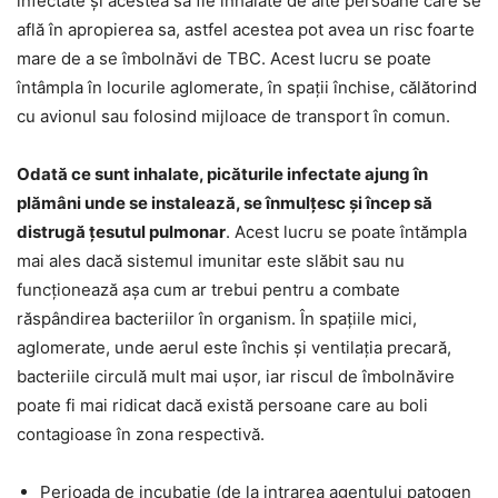
infectate și acestea să fie inhalate de alte persoane care se
află în apropierea sa, astfel acestea pot avea un risc foarte
mare de a se îmbolnăvi de TBC. Acest lucru se poate
întâmpla în locurile aglomerate, în spații închise, călătorind
cu avionul sau folosind mijloace de transport în comun.
Odată ce sunt inhalate, picăturile infectate ajung în
plămâni unde se instalează, se înmulțesc și încep să
distrugă țesutul pulmonar
. Acest lucru se poate întămpla
mai ales dacă sistemul imunitar este slăbit sau nu
funcționează așa cum ar trebui pentru a combate
răspândirea bacteriilor în organism. În spațiile mici,
aglomerate, unde aerul este închis și ventilația precară,
bacteriile circulă mult mai ușor, iar riscul de îmbolnăvire
poate fi mai ridicat dacă există persoane care au boli
contagioase în zona respectivă.
Perioada de incubație (de la intrarea agentului patogen