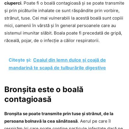
ciuperci
. Poate fi o boală contagioasă și se poate transmite
și prin picăturile inhalate ce sunt răspândite prin vorbire,
strănut, tuse. Cei mai vulnerabili la acestă boală sunt copiii
mici, oamenii în vârstă și în general persoanele care au
sistemul imunitar slăbit. Boala poate fi precedată de gripă,
răceală, pojar, de o infecție a căilor respiratorii.
Citește și:
Ceaiul din lemn dulce și coajă de
mandarină te scapă de tulburările digestive
Bronșita este o boală
contagioasă
Bronșita se poate transmite prin tuse și strănut, de la
persoana bolnavă la cea sănătoasă
. Aerul pe care îl
respirăm (și care poate conține particule infectate dacă ne