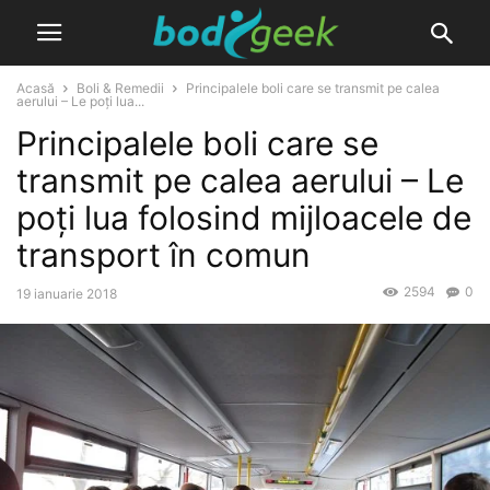
Acasă
Boli & Remedii
Principalele boli care se transmit pe calea
aerului – Le poți lua...
Principalele boli care se
transmit pe calea aerului – Le
poți lua folosind mijloacele de
transport în comun
2594
0
19 ianuarie 2018