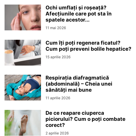
Ochi umflați și roșeață?
Afecțiunile care pot sta în
spatele acestor...
11 mai 2026
Cum îți poți regenera ficatul?
Cum poți preveni bolile hepatice?
15 aprilie 2026
Respirația diafragmatică
(abdominală) – Cheia unei
sănătăți mai bune
11 aprilie 2026
De ce reapare ciuperca
piciorului? Cum o poți combate
corect?
2 aprilie 2026