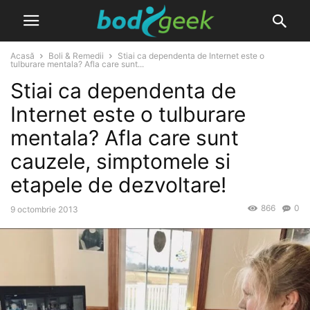
Acasă
Boli & Remedii
Stiai ca dependenta de Internet este o
tulburare mentala? Afla care sunt...
Stiai ca dependenta de
Internet este o tulburare
mentala? Afla care sunt
cauzele, simptomele si
etapele de dezvoltare!
866
0
9 octombrie 2013