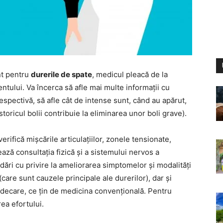
nt pentru
durerile de spate
, medicul pleacă de la
tului. Va încerca să afle mai multe informații cu
espectivă, să afle cât de intense sunt, când au apărut,
oricul bolii contribuie la eliminarea unor boli grave).
rifică mișcările articulațiilor, zonele tensionate,
zează consultația fizică și a sistemului nervos a
ări cu privire la ameliorarea simptomelor și modalități
(care sunt cauzele principale ale durerilor), dar și
ecare, ce țin de medicina convențională. Pentru
ea efortului.