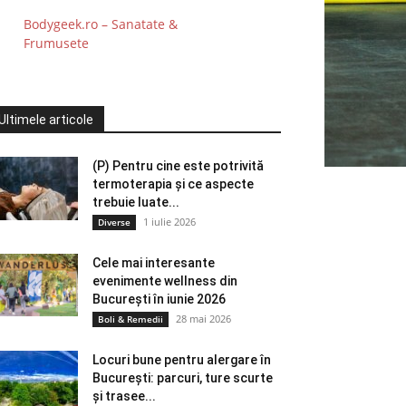
Bodygeek.ro – Sanatate &
Frumusete
Ultimele articole
(P) Pentru cine este potrivită
termoterapia și ce aspecte
trebuie luate...
1 iulie 2026
Diverse
Cele mai interesante
evenimente wellness din
București în iunie 2026
28 mai 2026
Boli & Remedii
Locuri bune pentru alergare în
București: parcuri, ture scurte
și trasee...