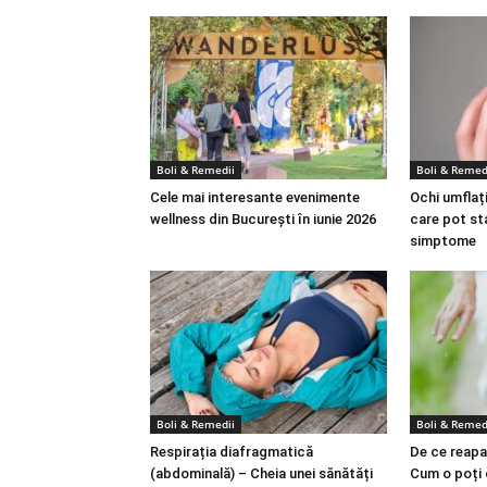
Boli & Remedii
Boli & Remed
Cele mai interesante evenimente
Ochi umflați
wellness din București în iunie 2026
care pot st
simptome
Boli & Remedii
Boli & Remed
Respirația diafragmatică
De ce reapa
(abdominală) – Cheia unei sănătăți
Cum o poți