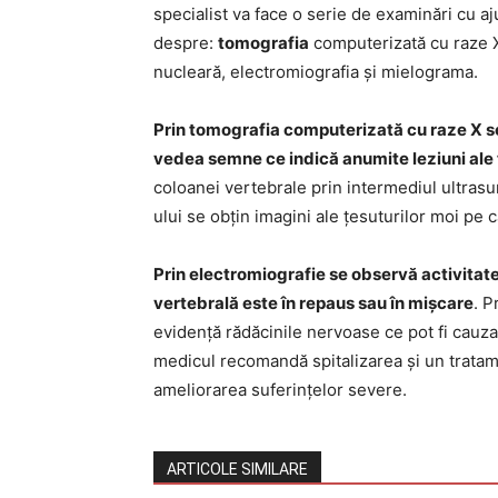
specialist va face o serie de examinări cu a
despre:
tomografia
computerizată cu raze 
nucleară, electromiografia și mielograma.
Prin tomografia computerizată cu raze X se 
vedea semne ce indică anumite leziuni ale 
coloanei vertebrale prin intermediul ultrasu
ului se obțin imagini ale țesuturilor moi pe c
Prin electromiografie se observă activitate
vertebrală este în repaus sau în mișcare
. P
evidență rădăcinile nervoase ce pot fi cauz
medicul recomandă spitalizarea și un tratame
ameliorarea suferințelor severe.
ARTICOLE SIMILARE