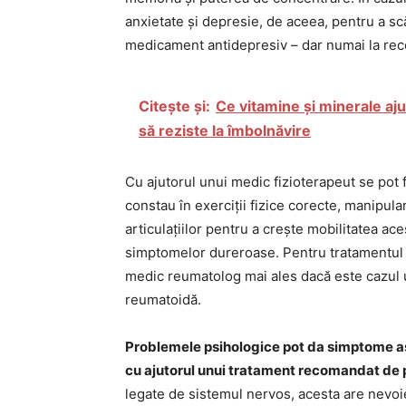
anxietate și depresie, de aceea, pentru a s
medicament antidepresiv – dar numai la re
Citește și:
Ce vitamine și minerale aju
să reziste la îmbolnăvire
Cu ajutorul unui medic fizioterapeut se pot 
constau în exerciții fizice corecte, manipular
articulațiilor pentru a crește mobilitatea ac
simptomelor dureroase. Pentru tratamentul af
medic reumatolog mai ales dacă este cazul u
reumatoidă.
Problemele psihologice pot da simptome a
cu ajutorul unui tratament recomandat de 
legate de sistemul nervos, acesta are nevoi