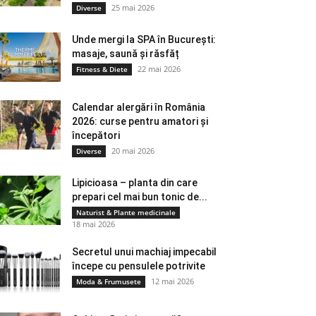
25 mai 2026
Diverse
Unde mergi la SPA în București:
masaje, saună și răsfăț
22 mai 2026
Fitness & Diete
Calendar alergări în România
2026: curse pentru amatori și
începători
20 mai 2026
Diverse
Lipicioasa – planta din care
prepari cel mai bun tonic de...
Naturist & Plante medicinale
18 mai 2026
Secretul unui machiaj impecabil
începe cu pensulele potrivite
12 mai 2026
Moda & Frumusete