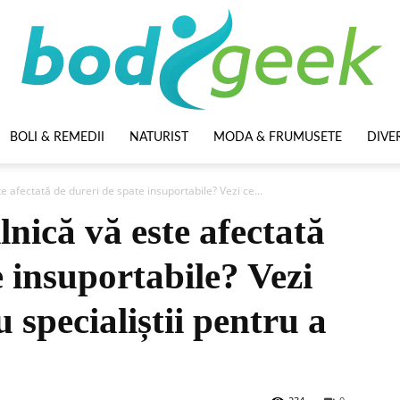
BOLI & REMEDII
NATURIST
MODA & FRUMUSETE
DIVE
BodyGeek
te afectată de dureri de spate insuportabile? Vezi ce...
lnică vă este afectată
e insuportabile? Vezi
 specialiștii pentru a