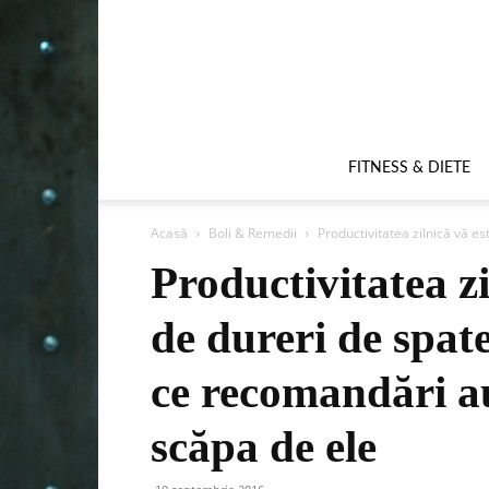
FITNESS & DIETE
Acasă
Boli & Remedii
Productivitatea zilnică vă es
Productivitatea zi
de dureri de spat
ce recomandări au
scăpa de ele