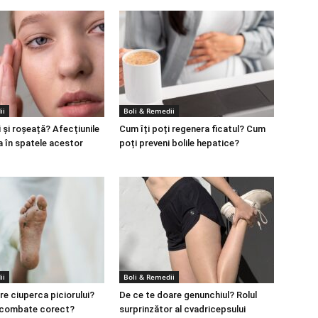
ii
Boli & Remedii
 și roșeață? Afecțiunile
Cum îți poți regenera ficatul? Cum
a în spatele acestor
poți preveni bolile hepatice?
ii
Boli & Remedii
re ciuperca piciorului?
De ce te doare genunchiul? Rolul
 combate corect?
surprinzător al cvadricepsului