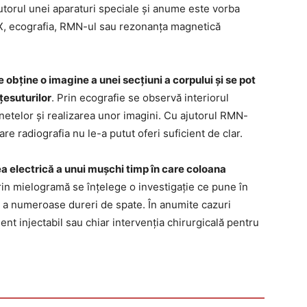
jutorul unei aparaturi speciale și anume este vorba
X, ecografia, RMN-ul sau rezonanța magnetică
obține o imagine a unei secțiuni a corpului și se pot
țesuturilor
. Prin ecografie se observă interiorul
netelor și realizarea unor imagini. Cu ajutorul RMN-
are radiografia nu le-a putut oferi suficient de clar.
a electrică a unui mușchi timp în care coloana
rin mielogramă se înțelege o investigație ce pune în
a a numeroase dureri de spate. În anumite cazuri
nt injectabil sau chiar intervenția chirurgicală pentru