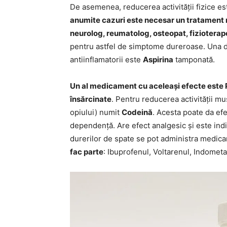
De asemenea, reducerea activității fizice e
anumite cazuri este necesar un tratament 
neurolog, reumatolog, osteopat, fizioterap
pentru astfel de simptome dureroase. Una 
antiinflamatorii este
Aspirina
tamponată.
Un al medicament cu aceleași efecte este Pa
însărcinate
. Pentru reducerea activității 
opiului) numit
Codeină
. Acesta poate da ef
dependență. Are efect analgesic și este ind
durerilor de spate se pot administra medic
fac parte
: Ibuprofenul, Voltarenul, Indometa