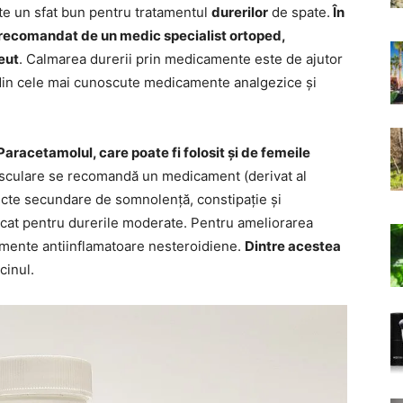
ste un sfat bun pentru tratamentul
durerilor
de spate.
În
recomandat de un medic specialist ortoped,
eut
. Calmarea durerii prin medicamente este de ajutor
din cele mai cunoscute medicamente analgezice și
racetamolul, care poate fi folosit și de femeile
musculare se recomandă un medicament (derivat al
ecte secundare de somnolență, constipație și
icat pentru durerile moderate. Pentru ameliorarea
amente antiinflamatoare nesteroidiene.
Dintre acestea
cinul.