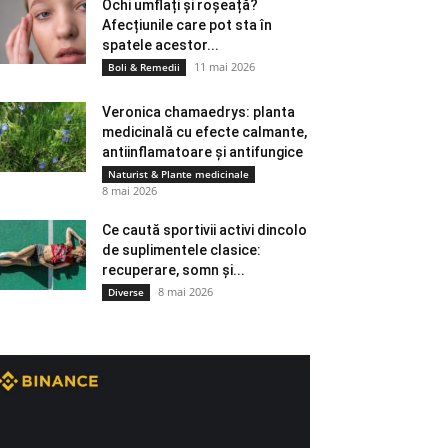
Ochi umflați și roșeață?
Afecțiunile care pot sta în
spatele acestor...
11 mai 2026
Boli & Remedii
Veronica chamaedrys: planta
medicinală cu efecte calmante,
antiinflamatoare și antifungice
Naturist & Plante medicinale
8 mai 2026
Ce caută sportivii activi dincolo
de suplimentele clasice:
recuperare, somn și...
8 mai 2026
Diverse