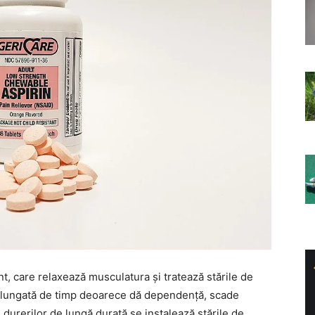
, care relaxează musculatura și tratează stările de
ndelungată de timp deoarece dă dependență, scade
durerilor de lungă durată se instalează stările de