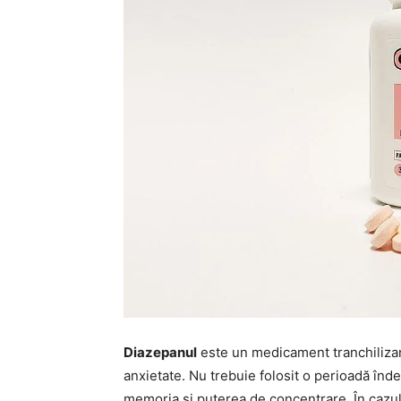
Diazepanul
este un medicament tranchilizant
anxietate. Nu trebuie folosit o perioadă î
memoria și puterea de concentrare. În cazul 