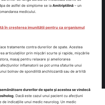
căpa de astfel de simptome se ia
Amitriptilină
– un
comandarea medicului.
tă în creșterea imunității pentru ca organismul
face tratamente contra durerilor de spate. Acestea
ea articulațiilor prin mișcări scurte și rapide, mișcările
estora, masaj pentru relaxare și ameliorarea
ecțiunilor inflamatorii se pot urma sfaturile unui
nui bolnav de spondilită anchilozantă sau de artrită
semănătoare durerilor de spate și acestea se vindecă
psiholog
. Dacă este cazul unui pacient cu afecțiuni
e de indicațiile unui medic neurolog. Un medic