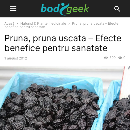
Acasă
Naturist & Plante medicinale
Pruna, pruna uscata – Efecte
benefice pentru sanatate
Pruna, pruna uscata – Efecte
benefice pentru sanatate
599
0
1 august 2012