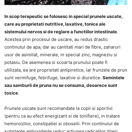
In scop terapeutic se folosesc in special prunele uscate,
care au proprietati nutritive, laxative, tonice ale
sistemului nervos si de reglare a functiilor intestinale
.
Acestea prin procesul de uscare, au redus drastic
continutul de apa, dar au cantitati mari de fibre, zaharuri
usor de asimilat, minerale, in special zinc, magneziu si
potasiu. De asemenea si scoarta prunului poate fi
utilizata, ea are proprietati antipiretice, iar frunzele de prun
sunt vermifuge, febrifuge, laxative si diuretice.
Semintele
sau samburii de pruna nu se consuma, deoarece sunt
toxice
.
Prunele uscate sunt recomandate la copii si sportivi
(pentru ca au efect energizant si de tonifiere), in tratare
hemoroizilor, constipatiei si oboselii. Prin continutul de
substante antioxidante reduc actiunea radicalilor liberi,