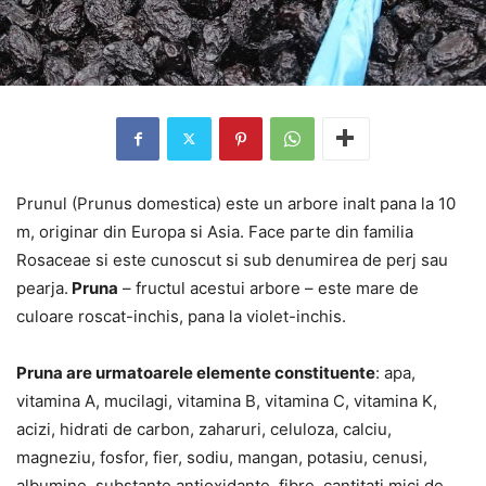
Prunul (Prunus domestica) este un arbore inalt pana la 10
m, originar din Europa si Asia. Face parte din familia
Rosaceae si este cunoscut si sub denumirea de perj sau
pearja.
Pruna
– fructul acestui arbore – este mare de
culoare roscat-inchis, pana la violet-inchis.
Pruna are urmatoarele elemente constituente
: apa,
vitamina A, mucilagi, vitamina B, vitamina C, vitamina K,
acizi, hidrati de carbon, zaharuri, celuloza, calciu,
magneziu, fosfor, fier, sodiu, mangan, potasiu, cenusi,
albumine, substante antioxidante, fibre, cantitati mici de