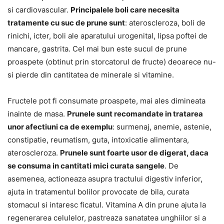
si cardiovascular.
Principalele boli care necesita
tratamente cu suc de prune sunt
: ateroscleroza, boli de
rinichi, icter, boli ale aparatului urogenital, lipsa poftei de
mancare, gastrita. Cel mai bun este sucul de prune
proaspete (obtinut prin storcatorul de fructe) deoarece nu-
si pierde din cantitatea de minerale si vitamine.
Fructele pot fi consumate proaspete, mai ales dimineata
inainte de masa.
Prunele sunt recomandate in tratarea
unor afectiuni ca de exemplu
: surmenaj, anemie, astenie,
constipatie, reumatism, guta, intoxicatie alimentara,
ateroscleroza.
Prunele sunt foarte usor de digerat, daca
se consuma in cantitati mici curata sangele
. De
asemenea, actioneaza asupra tractului digestiv inferior,
ajuta in tratamentul bolilor provocate de bila, curata
stomacul si intaresc ficatul. Vitamina A din prune ajuta la
regenerarea celulelor, pastreaza sanatatea unghiilor si a