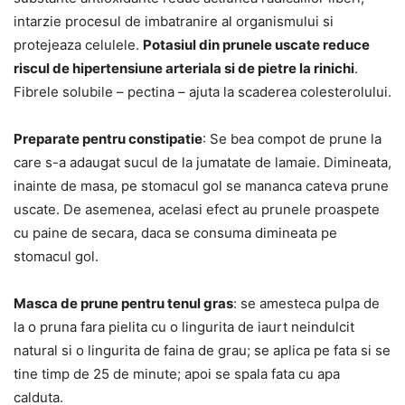
intarzie procesul de imbatranire al organismului si
protejeaza celulele.
Potasiul din prunele uscate reduce
riscul de hipertensiune arteriala si de pietre la rinichi
.
Fibrele solubile – pectina – ajuta la scaderea colesterolului.
Preparate pentru constipatie
: Se bea compot de prune la
care s-a adaugat sucul de la jumatate de lamaie. Dimineata,
inainte de masa, pe stomacul gol se mananca cateva prune
uscate. De asemenea, acelasi efect au prunele proaspete
cu paine de secara, daca se consuma dimineata pe
stomacul gol.
Masca de prune pentru tenul gras
: se amesteca pulpa de
la o pruna fara pielita cu o lingurita de iaurt neindulcit
natural si o lingurita de faina de grau; se aplica pe fata si se
tine timp de 25 de minute; apoi se spala fata cu apa
calduta.