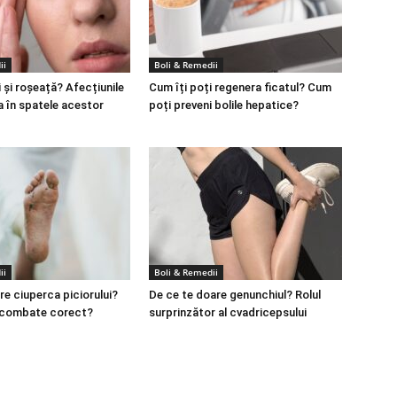
ii
Boli & Remedii
 și roșeață? Afecțiunile
Cum îți poți regenera ficatul? Cum
a în spatele acestor
poți preveni bolile hepatice?
ii
Boli & Remedii
re ciuperca piciorului?
De ce te doare genunchiul? Rolul
 combate corect?
surprinzător al cvadricepsului