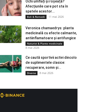
Ochi umflați și roșeață?
Afecțiunile care pot sta în
spatele acestor...
11 mai 2026
Boli & Remedii
Veronica chamaedrys: planta
medicinală cu efecte calmante,
antiinflamatoare și antifungice
Naturist & Plante medicinale
8 mai 2026
Ce caută sportivii activi dincolo
de suplimentele clasice:
recuperare, somn și...
8 mai 2026
Diverse