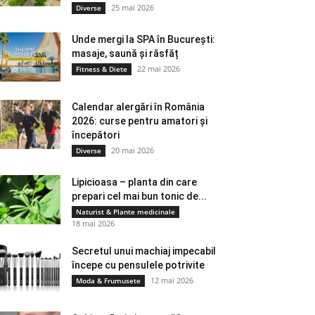
25 mai 2026
Diverse
Unde mergi la SPA în București:
masaje, saună și răsfăț
22 mai 2026
Fitness & Diete
Calendar alergări în România
2026: curse pentru amatori și
începători
20 mai 2026
Diverse
Lipicioasa – planta din care
prepari cel mai bun tonic de...
Naturist & Plante medicinale
18 mai 2026
Secretul unui machiaj impecabil
începe cu pensulele potrivite
12 mai 2026
Moda & Frumusete