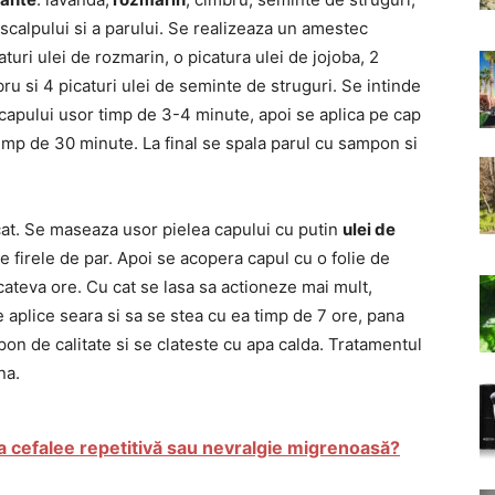
 scalpului si a parului. Se realizeaza un amestec
turi ulei de rozmarin, o picatura ulei de jojoba, 2
bru si 4 picaturi ulei de seminte de struguri. Se intinde
 capului usor timp de 3-4 minute, apoi se aplica pe cap
timp de 30 minute. La final se spala parul cu sampon si
cat. Se maseaza usor pielea capului cu putin
ulei de
e firele de par. Apoi se acopera capul cu o folie de
cateva ore. Cu cat se lasa sa actioneze mai mult,
e aplice seara si sa se stea cu ea timp de 7 ore, pana
pon de calitate si se clateste cu apa calda. Tratamentul
na.
 cefalee repetitivă sau nevralgie migrenoasă?