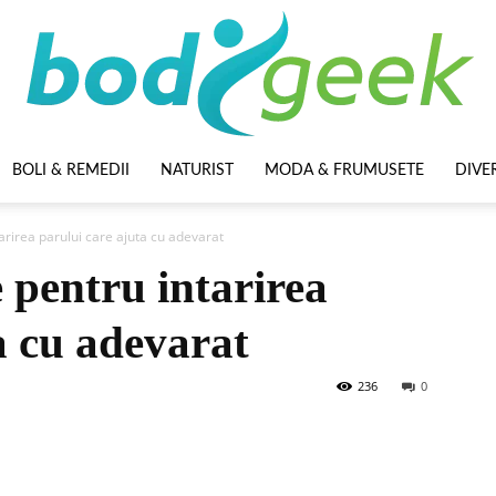
BOLI & REMEDII
NATURIST
MODA & FRUMUSETE
DIVE
BodyGeek
arirea parului care ajuta cu adevarat
 pentru intarirea
a cu adevarat
236
0