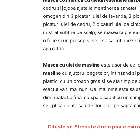
cedru si jojoba ajuta la mentinerea sanatatii
omogen din 3 picaturi ulei de lavanda, 3 pica
picaturi ulei de cedru, 2 picaturi ulei de cim
in strat subtire pe scalp, se maseaza pielea
o folie si un prosop si se lasa sa actioneze 
apa calda.
Masca cu ulei de masline
este usor de apli
masline
cu ajutorul degetelor, intinzand si p
plastic, cu un prosop gros si se sta timp de 
efectul va fi mai bun. Cel mai bine este sa s
dimineata. La final se spala capul cu un sam
se aplica o data sau de doua ori pe saptama
Citește și:
Stresul extrem poate cauza