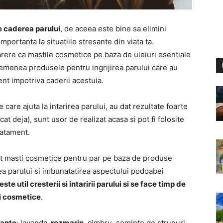
e caderea parului
, de aceea este bine sa elimini
mportanta la situatiile stresante din viata ta.
arere ca mastile cosmetice pe baza de uleiuri esentiale
asemenea produsele pentru ingrijirea parului care au
nt impotriva caderii acestuia.
care ajuta la intarirea parului, au dat rezultate foarte
t deja), sunt usor de realizat acasa si pot fi folosite
ratament.
osit masti cosmetice pentru par pe baza de produse
ea parului si imbunatatirea aspectului podoabei
te util cresterii si intaririi parului si se face timp de
ii cosmetice
.
lante
: lavanda,
rozmarin
, cimbru, seminte de struguri,