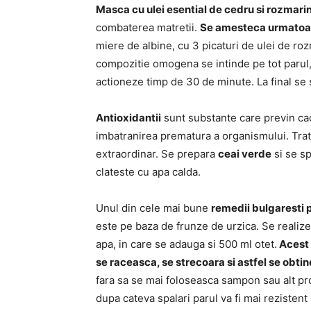
Masca cu ulei esential de cedru si rozmari
combaterea matretii.
Se amesteca urmatoar
miere de albine, cu 3 picaturi de ulei de roz
compozitie omogena se intinde pe tot parul, 
actioneze timp de 30 de minute. La final se 
Antioxidantii
sunt substante care previn ca
imbatranirea prematura a organismului. Tra
extraordinar. Se prepara
ceai verde
si se sp
clateste cu apa calda.
Unul din cele mai bune
remedii bulgaresti 
este pe baza de frunze de urzica. Se realizea
apa, in care se adauga si 500 ml otet.
Acest 
se raceasca, se strecoara si astfel se obtin
fara sa se mai foloseasca sampon sau alt pr
dupa cateva spalari parul va fi mai rezistent 