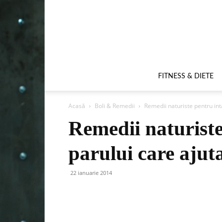
FITNESS & DIETE
Acasă
Boli & Remedii
Remedii naturiste pentru int
Remedii naturiste
parului care ajut
22 ianuarie 2014