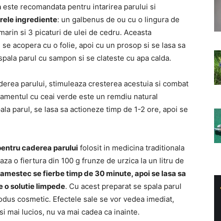
n
este recomandata pentru intarirea parului si
ele ingrediente
: un galbenus de ou cu o lingura de
marin si 3 picaturi de ulei de cedru. Aceasta
se acopera cu o folie, apoi cu un prosop si se lasa sa
spala parul cu sampon si se clateste cu apa calda.
derea parului, stimuleaza cresterea acestuia si combat
tamentul cu ceai verde este un remdiu natural
ala parul, se lasa sa actioneze timp de 1-2 ore, apoi se
pentru caderea parului
folosit in medicina traditionala
za o fiertura din 100 g frunze de urzica la un litru de
amestec se fierbe timp de 30 minute, apoi se lasa sa
e o solutie limpede
. Cu acest preparat se spala parul
odus cosmetic. Efectele sale se vor vedea imediat,
si mai lucios, nu va mai cadea ca inainte.