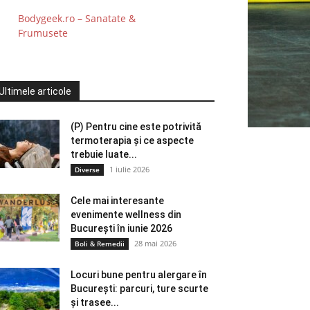
Bodygeek.ro – Sanatate &
Frumusete
Ultimele articole
(P) Pentru cine este potrivită
termoterapia și ce aspecte
trebuie luate...
1 iulie 2026
Diverse
Cele mai interesante
evenimente wellness din
București în iunie 2026
28 mai 2026
Boli & Remedii
Locuri bune pentru alergare în
București: parcuri, ture scurte
și trasee...