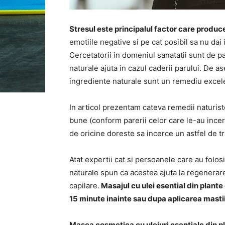
Stresul este principalul factor care produc
emotiile negative si pe cat posibil sa nu dai i
Cercetatorii in domeniul sanatatii sunt de p
naturale ajuta in cazul caderii parului. De 
ingrediente naturale sunt un remediu excele
In articol prezentam cateva remedii naturiste 
bune (conform parerii celor care le-au incerca
de oricine doreste sa incerce un astfel de t
Atat expertii cat si persoanele care au fol
naturale spun ca acestea ajuta la regenerar
capilare.
Masajul cu ulei esential din plante es
15 minute inainte sau dupa aplicarea mast
Masca cosmetica cu uleiuri esentiale din p