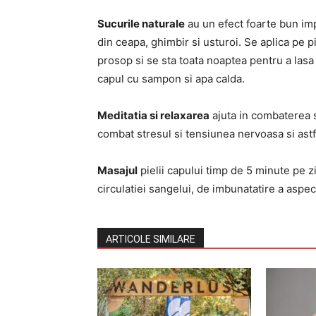
Sucurile naturale
au un efect foarte bun imp
din ceapa, ghimbir si usturoi. Se aplica pe p
prosop si se sta toata noaptea pentru a lasa
capul cu sampon si apa calda.
Meditatia si relaxarea
ajuta in combaterea st
combat stresul si tensiunea nervoasa si astfe
Masajul
pielii capului timp de 5 minute pe z
circulatiei sangelui, de imbunatatire a aspec
ARTICOLE SIMILARE