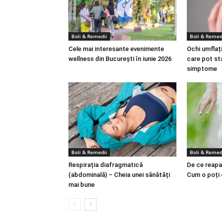
Boli & Remedii
Boli & Remed
Cele mai interesante evenimente
Ochi umflați
wellness din București în iunie 2026
care pot st
simptome
Boli & Remedii
Boli & Remed
Respirația diafragmatică
De ce reapa
(abdominală) – Cheia unei sănătăți
Cum o poți
mai bune