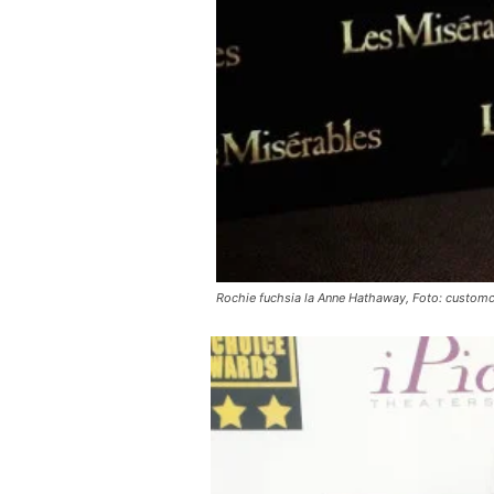
Rochie fuchsia la Anne Hathaway, Foto: custom