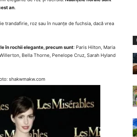
cest an
.
e trandafirie, roz sau în nuanțe de fuchsia, dacă vrea
ale în rochii elegante, precum sunt
: Paris Hilton, Maria
llerton, Bella Thorne, Penelope Cruz, Sarah Hyland
 Foto: shakwmakw.com