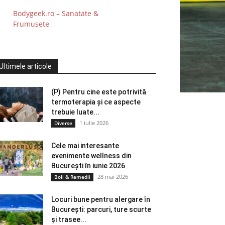
Bodygeek.ro – Sanatate &
Frumusete
Ultimele articole
(P) Pentru cine este potrivită
termoterapia și ce aspecte
trebuie luate...
1 iulie 2026
Diverse
Cele mai interesante
evenimente wellness din
București în iunie 2026
28 mai 2026
Boli & Remedii
Locuri bune pentru alergare în
București: parcuri, ture scurte
și trasee...