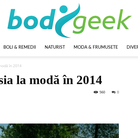
BOLI & REMEDII
NATURIST
MODA & FRUMUSETE
DIVE
BodyGeek
 modă în 2014
hsia la modă în 2014
560
0