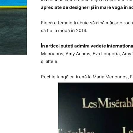
apreciate de designeri și în mare vogă în a
Fiecare femeie trebuie să aibă măcar o rochi
să fie la modă în 2014.
În articol puteți admira vedete internațion
Menounos, Amy Adams, Eva Longoria, Amy Wi
și altele.
Rochie lungă cu trenă la Maria Menounos,