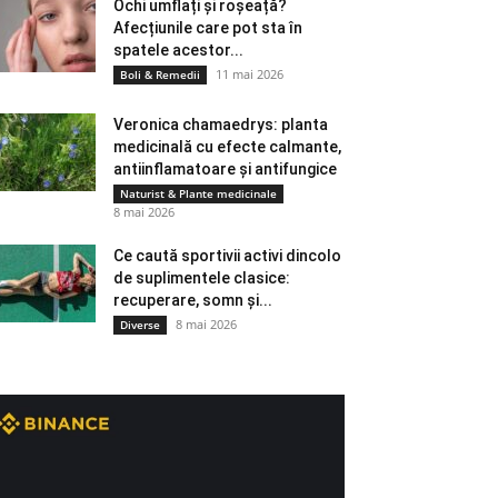
Ochi umflați și roșeață?
Afecțiunile care pot sta în
spatele acestor...
11 mai 2026
Boli & Remedii
Veronica chamaedrys: planta
medicinală cu efecte calmante,
antiinflamatoare și antifungice
Naturist & Plante medicinale
8 mai 2026
Ce caută sportivii activi dincolo
de suplimentele clasice:
recuperare, somn și...
8 mai 2026
Diverse