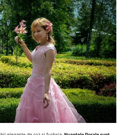
chii elegante de roz și fuchsia.
Nuanțele florale sunt