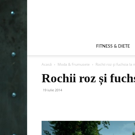
FITNESS & DIETE
Acasă
Moda & Frumusete
Rochii roz și fuchsia la
Rochii roz și fuc
19 iulie 2014