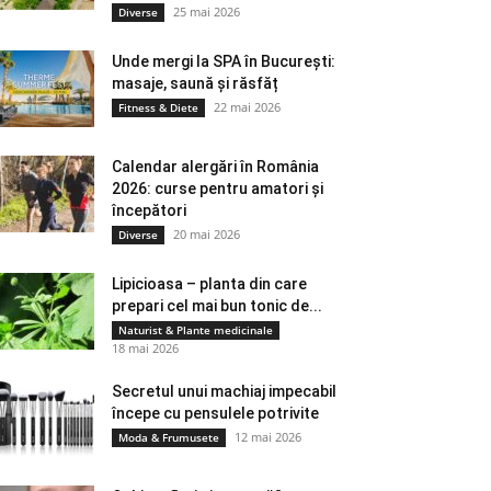
25 mai 2026
Diverse
Unde mergi la SPA în București:
masaje, saună și răsfăț
22 mai 2026
Fitness & Diete
Calendar alergări în România
2026: curse pentru amatori și
începători
20 mai 2026
Diverse
Lipicioasa – planta din care
prepari cel mai bun tonic de...
Naturist & Plante medicinale
18 mai 2026
Secretul unui machiaj impecabil
începe cu pensulele potrivite
12 mai 2026
Moda & Frumusete