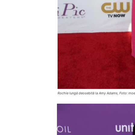
Rochie lungă deosebită la Amy Adams, Foto: mo