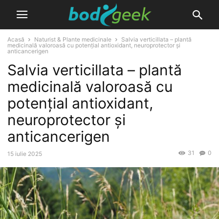
Acasă
Naturist & Plante medicinale
Salvia verticillata – plantă
medicinală valoroasă cu potențial antioxidant, neuroprotector și
anticancerigen
Salvia verticillata – plantă
medicinală valoroasă cu
potențial antioxidant,
neuroprotector și
anticancerigen
31
0
15 iulie 2025