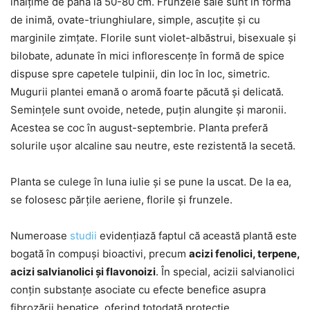
înălțime de până la 50-80 cm. Frunzele sale sunt în formă
de inimă, ovate-triunghiulare, simple, ascuțite și cu
marginile zimțate. Florile sunt violet-albăstrui, bisexuale și
bilobate, adunate în mici inflorescențe în formă de spice
dispuse spre capetele tulpinii, din loc în loc, simetric.
Mugurii plantei emană o aromă foarte păcută și delicată.
Semințele sunt ovoide, netede, puțin alungite și maronii.
Acestea se coc în august-septembrie. Planta preferă
solurile ușor alcaline sau neutre, este rezistentă la secetă.
Planta se culege în luna iulie și se pune la uscat. De la ea,
se folosesc părțile aeriene, florile și frunzele.
Numeroase
studii
evidențiază faptul că această plantă este
bogată în compuși bioactivi, precum
acizi fenolici, terpene,
acizi salvianolici și flavonoizi
. În special, acizii salvianolici
conțin substanțe asociate cu efecte benefice asupra
fibrozării hepatice, oferind totodată protecție