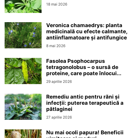
18 mai 2026
Veronica chamaedrys: planta
medicinală cu efecte calmante,
antiinflamatoare și antifungice
8 mai 2026
Fasolea Psophocarpus
tetragonolobus – o sursă de
proteine, care poate înlocui...
29 aprilie 2026
Remediu antic pentru răni și
infecții: puterea terapeutică a
pătlaginei
27 aprilie 2026
Nu mai ocoli papura! Beneficii