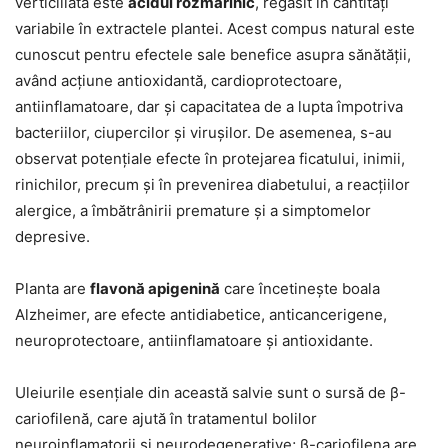
verticillata este
acidul rozmarinic
, regăsit în cantități
variabile în extractele plantei. Acest compus natural este
cunoscut pentru efectele sale benefice asupra sănătății,
având acțiune antioxidantă, cardioprotectoare,
antiinflamatoare, dar și capacitatea de a lupta împotriva
bacteriilor, ciupercilor și virușilor. De asemenea, s-au
observat potențiale efecte în protejarea ficatului, inimii,
rinichilor, precum și în prevenirea diabetului, a reacțiilor
alergice, a îmbătrânirii premature și a simptomelor
depresive.
Planta are
flavonă apigenină
care încetinește boala
Alzheimer, are efecte antidiabetice, anticancerigene,
neuroprotectoare, antiinflamatoare și antioxidante.
Uleiurile esențiale din această salvie sunt o sursă de β-
cariofilenă, care ajută în tratamentul bolilor
neuroinflamatorii și neurodegenerative; β-cariofilena are