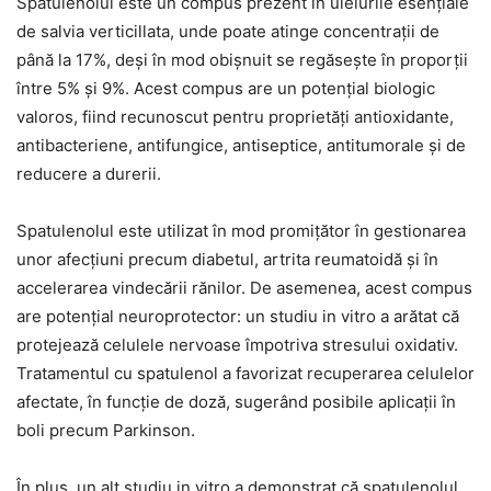
Spatulenolul este un compus prezent în uleiurile esențiale
de salvia verticillata, unde poate atinge concentrații de
până la 17%, deși în mod obișnuit se regăsește în proporții
între 5% și 9%. Acest compus are un potențial biologic
valoros, fiind recunoscut pentru proprietăți antioxidante,
antibacteriene, antifungice, antiseptice, antitumorale și de
reducere a durerii.
Spatulenolul este utilizat în mod promițător în gestionarea
unor afecțiuni precum diabetul, artrita reumatoidă și în
accelerarea vindecării rănilor. De asemenea, acest compus
are potențial neuroprotector: un studiu in vitro a arătat că
protejează celulele nervoase împotriva stresului oxidativ.
Tratamentul cu spatulenol a favorizat recuperarea celulelor
afectate, în funcție de doză, sugerând posibile aplicații în
boli precum Parkinson.
În plus, un alt studiu in vitro a demonstrat că spatulenolul