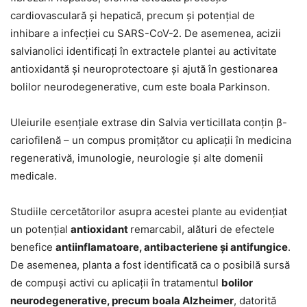
cardiovasculară și hepatică, precum și potențial de
inhibare a infecției cu SARS-CoV-2. De asemenea, acizii
salvianolici identificați în extractele plantei au activitate
antioxidantă și neuroprotectoare și ajută în gestionarea
bolilor neurodegenerative, cum este boala Parkinson.
Uleiurile esențiale extrase din Salvia verticillata conțin β-
cariofilenă – un compus promițător cu aplicații în medicina
regenerativă, imunologie, neurologie și alte domenii
medicale.
Studiile cercetătorilor asupra acestei plante au evidențiat
un potențial
antioxidant
remarcabil, alături de efectele
benefice
antiinflamatoare, antibacteriene și antifungice
.
De asemenea, planta a fost identificată ca o posibilă sursă
de compuși activi cu aplicații în tratamentul
bolilor
neurodegenerative, precum boala Alzheimer
, datorită