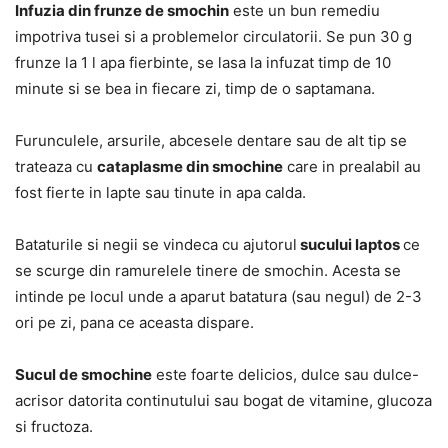
Infuzia din frunze de smochin
este un bun remediu
impotriva tusei si a problemelor circulatorii. Se pun 30 g
frunze la 1 l apa fierbinte, se lasa la infuzat timp de 10
minute si se bea in fiecare zi, timp de o saptamana.
Furunculele, arsurile, abcesele dentare sau de alt tip se
trateaza cu
cataplasme din smochine
care in prealabil au
fost fierte in lapte sau tinute in apa calda.
Bataturile si negii se vindeca cu ajutorul
sucului laptos
ce
se scurge din ramurelele tinere de smochin. Acesta se
intinde pe locul unde a aparut batatura (sau negul) de 2-3
ori pe zi, pana ce aceasta dispare.
Sucul de smochine
este foarte delicios, dulce sau dulce-
acrisor datorita continutului sau bogat de vitamine, glucoza
si fructoza.