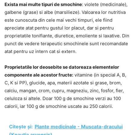
Exista mai multe tipuri de smochine
: violete (medicinale),
galbene (grase) si albe (marsilieze). Valoarea lor nutritiva
este cunoscuta din cele mai vechi timpuri, ele fiind
apreciate atat pentru gustul lor placut, dar si pentru
proprietatile tonifiante, diuretice, emoliente si laxative. Din
punct de vedere terapeutic smochinele sunt recomandate
atat pentru uz intern cat si extern.
Proprietatile lor deosebite se datoreaza elementelor
componente ale acestor fructe:
vitamine (in special A, B,
C, K si PP), glucide, apa, materii azotate si grase, brom,
calciu, mangan, crom, cupru, magneziu, zinc, fosfor, fier,
celuloza si altele. Doar 100 g de smochine verzi au 100
calorii, iar 100 g de smochine uscate au 250 calorii.
Citește și:
Plante medicinale - Muscata-dracului
(Knautia arvensis)