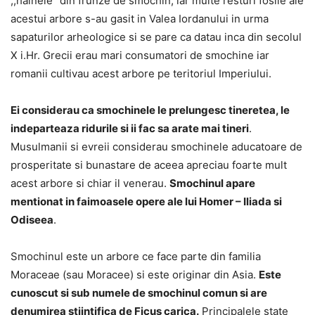
,,hainele” din frunze de smochin, iar multe resturi fosile ale
acestui arbore s-au gasit in Valea Iordanului in urma
sapaturilor arheologice si se pare ca datau inca din secolul
X i.Hr. Grecii erau mari consumatori de smochine iar
romanii cultivau acest arbore pe teritoriul Imperiului.
Ei considerau ca smochinele le prelungesc tineretea, le
indeparteaza ridurile si ii fac sa arate mai tineri
.
Musulmanii si evreii considerau smochinele aducatoare de
prosperitate si bunastare de aceea apreciau foarte mult
acest arbore si chiar il venerau.
Smochinul apare
mentionat in faimoasele opere ale lui Homer – Iliada si
Odiseea
.
Smochinul este un arbore ce face parte din familia
Moraceae (sau Moracee) si este originar din Asia.
Este
cunoscut si sub numele de smochinul comun si are
denumirea stiintifica de Ficus carica.
Principalele state