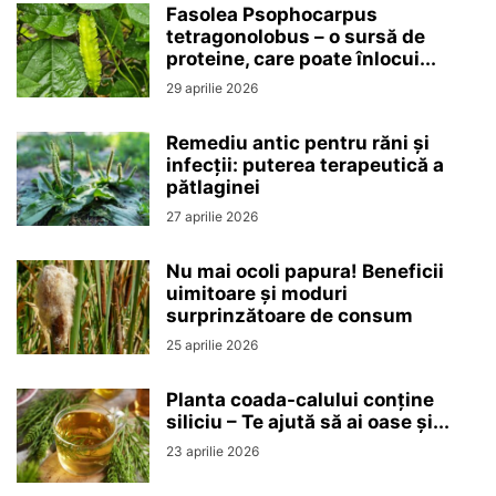
Fasolea Psophocarpus
tetragonolobus – o sursă de
proteine, care poate înlocui...
29 aprilie 2026
Remediu antic pentru răni și
infecții: puterea terapeutică a
pătlaginei
27 aprilie 2026
Nu mai ocoli papura! Beneficii
uimitoare și moduri
surprinzătoare de consum
25 aprilie 2026
Planta coada-calului conține
siliciu – Te ajută să ai oase și...
23 aprilie 2026