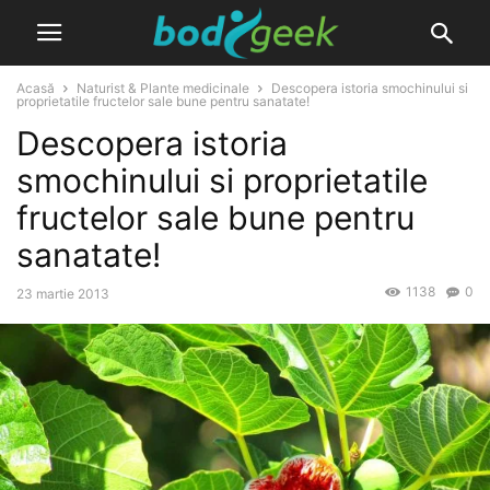
Acasă
Naturist & Plante medicinale
Descopera istoria smochinului si
proprietatile fructelor sale bune pentru sanatate!
Descopera istoria
smochinului si proprietatile
fructelor sale bune pentru
sanatate!
1138
0
23 martie 2013