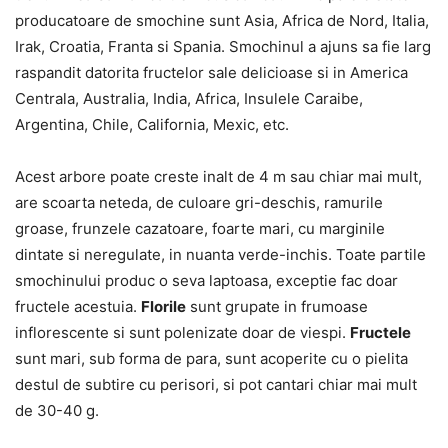
producatoare de smochine sunt Asia, Africa de Nord, Italia,
Irak, Croatia, Franta si Spania. Smochinul a ajuns sa fie larg
raspandit datorita fructelor sale delicioase si in America
Centrala, Australia, India, Africa, Insulele Caraibe,
Argentina, Chile, California, Mexic, etc.
Acest arbore poate creste inalt de 4 m sau chiar mai mult,
are scoarta neteda, de culoare gri-deschis, ramurile
groase, frunzele cazatoare, foarte mari, cu marginile
dintate si neregulate, in nuanta verde-inchis. Toate partile
smochinului produc o seva laptoasa, exceptie fac doar
fructele acestuia.
Florile
sunt grupate in frumoase
inflorescente si sunt polenizate doar de viespi.
Fructele
sunt mari, sub forma de para, sunt acoperite cu o pielita
destul de subtire cu perisori, si pot cantari chiar mai mult
de 30-40 g.