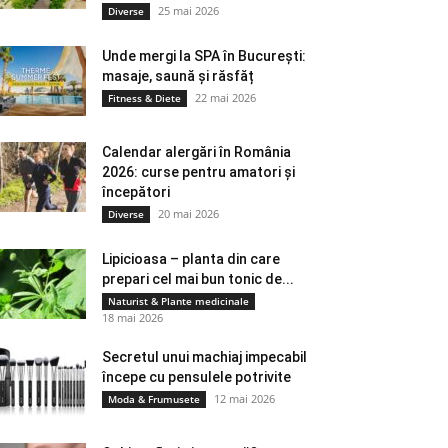
25 mai 2026
Diverse
Unde mergi la SPA în București:
masaje, saună și răsfăț
22 mai 2026
Fitness & Diete
Calendar alergări în România
2026: curse pentru amatori și
începători
20 mai 2026
Diverse
Lipicioasa – planta din care
prepari cel mai bun tonic de...
Naturist & Plante medicinale
18 mai 2026
Secretul unui machiaj impecabil
începe cu pensulele potrivite
12 mai 2026
Moda & Frumusete