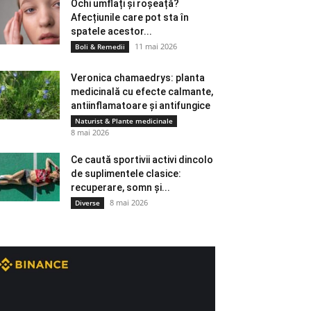
Ochi umflați și roșeață?
Afecțiunile care pot sta în
spatele acestor...
11 mai 2026
Boli & Remedii
Veronica chamaedrys: planta
medicinală cu efecte calmante,
antiinflamatoare și antifungice
Naturist & Plante medicinale
8 mai 2026
Ce caută sportivii activi dincolo
de suplimentele clasice:
recuperare, somn și...
8 mai 2026
Diverse