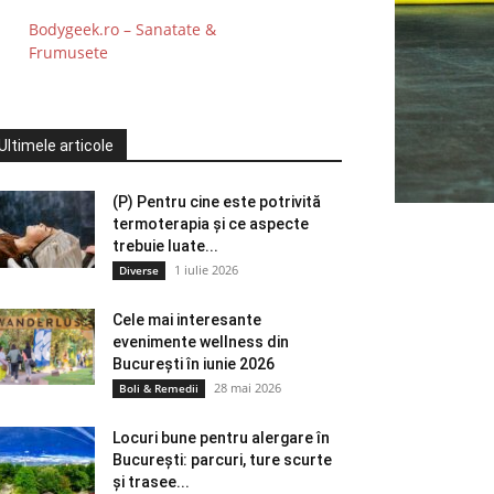
Bodygeek.ro – Sanatate &
Frumusete
Ultimele articole
(P) Pentru cine este potrivită
termoterapia și ce aspecte
trebuie luate...
1 iulie 2026
Diverse
Cele mai interesante
evenimente wellness din
București în iunie 2026
28 mai 2026
Boli & Remedii
Locuri bune pentru alergare în
București: parcuri, ture scurte
și trasee...