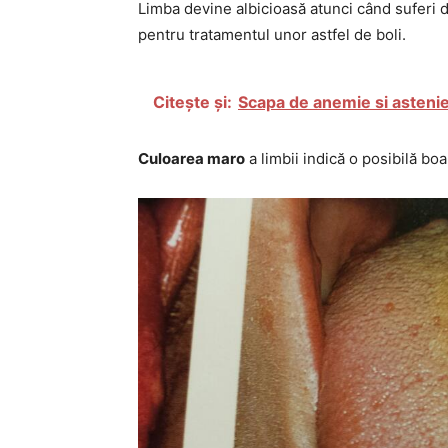
Limba devine albicioasă atunci când suferi 
pentru tratamentul unor astfel de boli.
Citește și:
Scapa de anemie si astenie
Culoarea maro
a limbii indică o posibilă bo