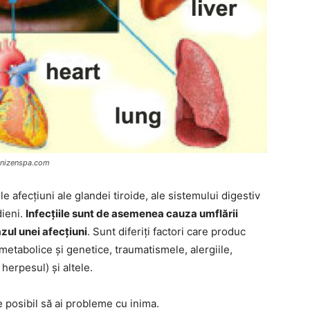
orinizenspa.com
le afecțiuni ale glandei tiroide, ale sistemului digestiv
dieni.
Infecțiile sunt de asemenea cauza umflării
zul unei afecțiuni
. Sunt diferiți factori care produc
 metabolice și genetice, traumatismele, alergiile,
 herpesul) și altele.
 posibil să ai probleme cu inima.