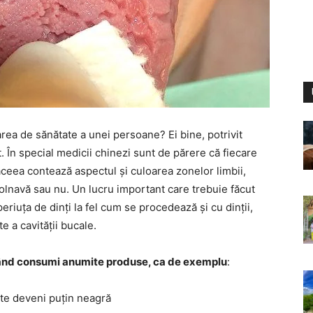
rea de sănătate a unei persoane? Ei bine, potrivit
t. În special medicii chinezi sunt de părere că fiecare
ceea contează aspectul și culoarea zonelor limbii,
lnavă sau nu. Un lucru important care trebuie făcut
periuța de dinți la fel cum se procedează și cu dinții,
e a cavității bucale.
când consumi anumite produse, ca de exemplu
:
ate deveni puțin neagră