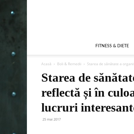
FITNESS & DIETE
Acasă
Boli & Remedii
Starea de sănătate a organism
Starea de sănătat
reflectă și în culo
lucruri interesan
25 mai 2017