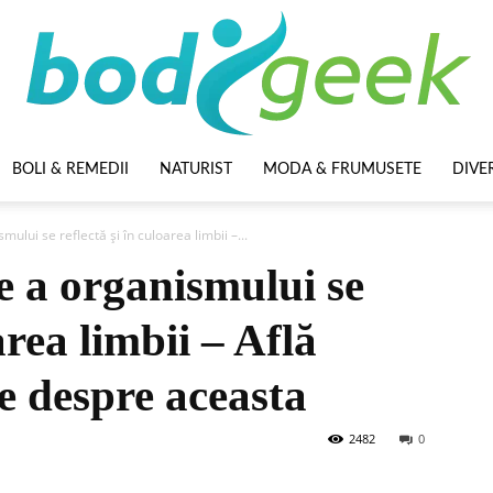
BOLI & REMEDII
NATURIST
MODA & FRUMUSETE
DIVE
BodyGeek
ului se reflectă și în culoarea limbii –...
e a organismului se
area limbii – Află
te despre aceasta
2482
0