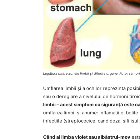
Legătura dintre zonele limbii și diferite organe, Foto: sant
Umflarea limbii și a ochilor reprezintă posibi
sau o dereglare a nivelului de hormoni tiroi
limbii – acest simptom cu siguranță este ca
umflarea limbii și anume: inflamațiile, bolile
infecțiile (streptococice, candidoza, sifilisul,
Când ai limba violet sau albăstrui-mov
este