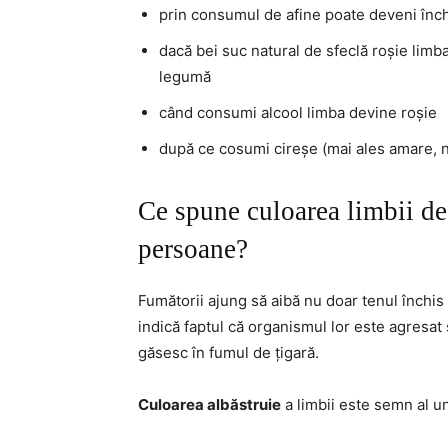
prin consumul de afine poate deveni închi
dacă bei suc natural de sfeclă roșie lim
legumă
când consumi alcool limba devine roșie
după ce cosumi cireșe (mai ales amare, n
Ce spune culoarea limbii des
persoane?
Fumătorii ajung să aibă nu doar tenul închis 
indică faptul că organismul lor este agresat 
găsesc în fumul de țigară.
Culoarea albăstruie
a limbii este semn al un