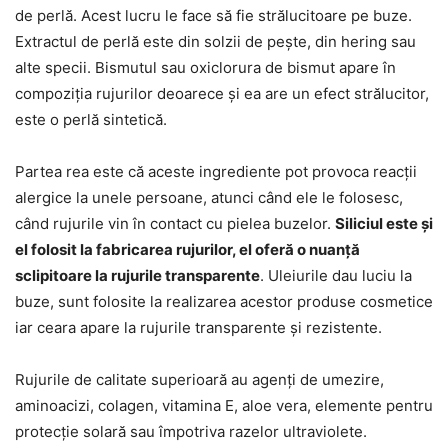
de perlă. Acest lucru le face să fie strălucitoare pe buze.
Extractul de perlă este din solzii de pește, din hering sau
alte specii. Bismutul sau oxiclorura de bismut apare în
compoziția rujurilor deoarece și ea are un efect strălucitor,
este o perlă sintetică.
Partea rea este că aceste ingrediente pot provoca reacții
alergice la unele persoane, atunci când ele le folosesc,
când rujurile vin în contact cu pielea buzelor.
Siliciul este și
el folosit la fabricarea rujurilor, el oferă o nuanță
sclipitoare la rujurile transparente
. Uleiurile dau luciu la
buze, sunt folosite la realizarea acestor produse cosmetice
iar ceara apare la rujurile transparente și rezistente.
Rujurile de calitate superioară au agenți de umezire,
aminoacizi, colagen, vitamina E, aloe vera, elemente pentru
protecție solară sau împotriva razelor ultraviolete.