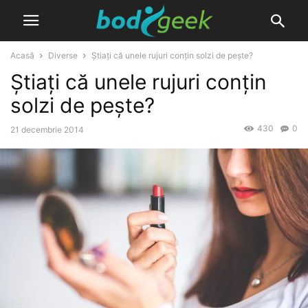
Acasă
Diverse
Știați că unele rujuri conțin solzi de pește?
Știați că unele rujuri conțin
solzi de pește?
430
0
21 decembrie 2014