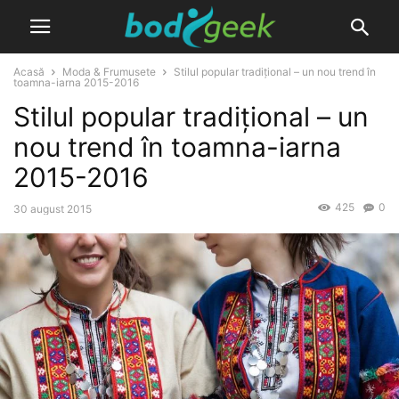
Acasă
Moda & Frumusete
Stilul popular tradițional – un nou trend în
toamna-iarna 2015-2016
Stilul popular tradițional – un
nou trend în toamna-iarna
2015-2016
425
0
30 august 2015