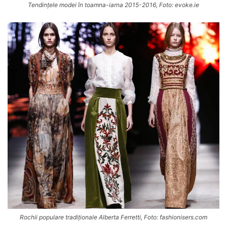
Tendințele modei în toamna-iarna 2015-2016, Foto: evoke.ie
Rochii populare tradiționale Alberta Ferretti, Foto: fashionisers.com