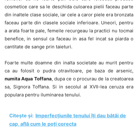
cosmetice care sa le deschida culoarea pielii faceau parte
din inaltele clase sociale, iar cele a caror piele era bronzata
faceau parte din clasele sociale inferioare. Uneori, pentru
a arata foarte pale, femeile recurgeau la practici nu tocmai
benefice, in sensul ca faceau in asa fel incat sa piarda o
cantitate de sange prin taieturi.
Foarte multe doamne din inalta societate au murit pentru
ca au folosit o pudra otravitoare, pe baza de arsenic,
numita Aqua Toffana
, dupa ce o procurau de la creatoarea
sa, Signora Toffana. Si in secolul al XVII-lea ceruza era
populara pentru iluminarea tenului.
Citește și:
Imperfecțiunile tenului îți dau bătăi de
cap, află cum le poți corecta