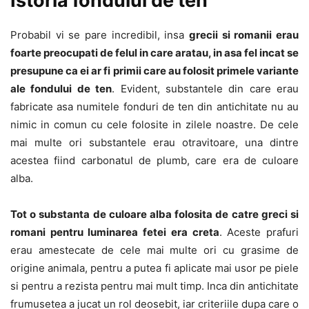
Istoria fondului de ten
Probabil vi se pare incredibil, insa
grecii si romanii erau
foarte preocupati de felul in care aratau, in asa fel incat se
presupune ca ei ar fi primii care au folosit primele variante
ale fondului de ten
. Evident, substantele din care erau
fabricate asa numitele fonduri de ten din antichitate nu au
nimic in comun cu cele folosite in zilele noastre. De cele
mai multe ori substantele erau otravitoare, una dintre
acestea fiind carbonatul de plumb, care era de culoare
alba.
Tot o substanta de culoare alba folosita de catre greci si
romani pentru luminarea fetei era creta
. Aceste prafuri
erau amestecate de cele mai multe ori cu grasime de
origine animala, pentru a putea fi aplicate mai usor pe piele
si pentru a rezista pentru mai mult timp. Inca din antichitate
frumusetea a jucat un rol deosebit, iar criteriile dupa care o