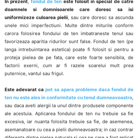
In prezent
,
fondul de ten
este folosit in special de catre
doamnele si domnisoarele care doresc sa isi
uniformizeze culoarea pielii
, sau care doresc sa ascunda
unele mici imperfectiuni. Multe dintre miturile conform
carora folosirea fondului de ten imbatraneste tenul sau
favorizeaza aparitia ridurilor sunt false. Fondul de ten (pe
langa intrebuintarea estetica) poate fi folosit si pentru a
proteja pielea de pe fata, care este foarte sensibila, de
factorii exerni, cum ar fi razele soarelui mult prea
puternice, vantul sau frigul.
Este adevarat ca
pot sa apara probleme daca fondul de
ten nu este ales in conformitate cu tenul dumneavoastra
,
sau daca aveti alergii la unul dintre produsele componente
ale acestuia. Aplicarea fondului de ten nu trebuie sa fie
excesiva, iar nuanta folosita trebuie sa fie, de asemenea,
asemanatoare cu cea a pielii dumneavoastra; in caz contrar
diferenta dintre pielea naturala si cea pe care a fost aplicat