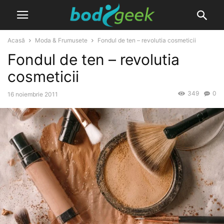
Acasă
Moda & Frumusete
Fondul de ten – revolutia cosmeticii
Fondul de ten – revolutia
cosmeticii
349
0
16 noiembrie 2011