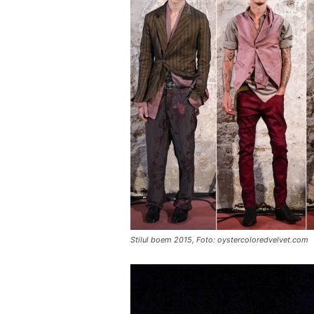
Stilul boem 2015, Foto: oystercoloredvelvet.com