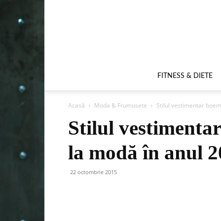
FITNESS & DIETE
Acasă
Moda & Frumusete
Stilul vestimentar boem
Stilul vestimenta
la modă în anul 
22 octombrie 2015