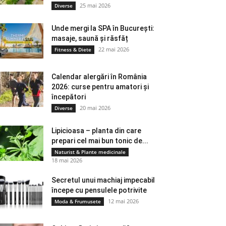
25 mai 2026
Diverse
Unde mergi la SPA în București:
masaje, saună și răsfăț
22 mai 2026
Fitness & Diete
Calendar alergări în România
2026: curse pentru amatori și
începători
20 mai 2026
Diverse
Lipicioasa – planta din care
prepari cel mai bun tonic de...
Naturist & Plante medicinale
18 mai 2026
Secretul unui machiaj impecabil
începe cu pensulele potrivite
12 mai 2026
Moda & Frumusete