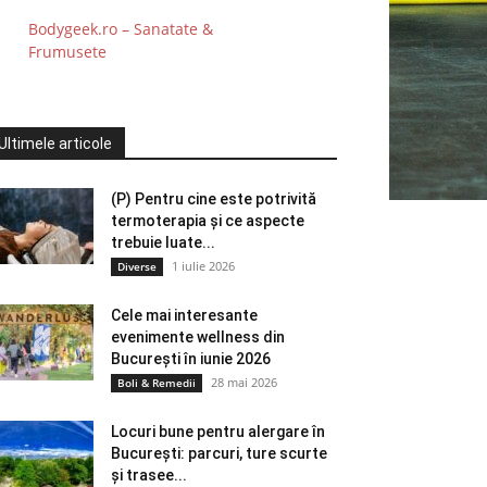
Bodygeek.ro – Sanatate &
Frumusete
Ultimele articole
(P) Pentru cine este potrivită
termoterapia și ce aspecte
trebuie luate...
1 iulie 2026
Diverse
Cele mai interesante
evenimente wellness din
București în iunie 2026
28 mai 2026
Boli & Remedii
Locuri bune pentru alergare în
București: parcuri, ture scurte
și trasee...