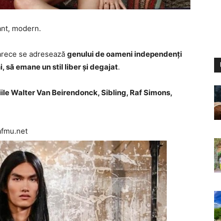
ant, modern.
oarece se adresează
genului de oameni independenți
, să emane un stil liber și degajat
.
țiile Walter Van Beirendonck, Sibling, Raf Simons,
afmu.net