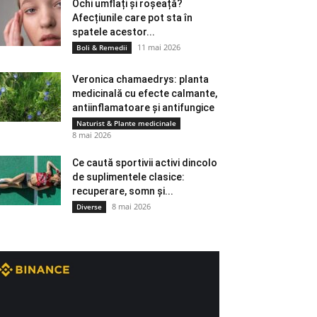
Ochi umflați și roșeață?
Afecțiunile care pot sta în
spatele acestor...
11 mai 2026
Boli & Remedii
Veronica chamaedrys: planta
medicinală cu efecte calmante,
antiinflamatoare și antifungice
Naturist & Plante medicinale
8 mai 2026
Ce caută sportivii activi dincolo
de suplimentele clasice:
recuperare, somn și...
8 mai 2026
Diverse