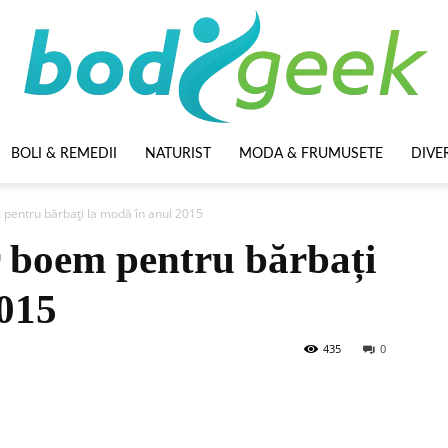
BOLI & REMEDII
NATURIST
MODA & FRUMUSETE
DIVE
BodyGeek
 pentru bărbați la modă în anul 2015
r boem pentru bărbați
2015
435
0