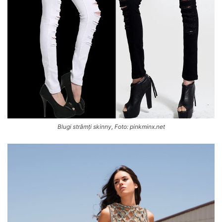
Blugi strâmți skinny, Foto: pinkminx.net