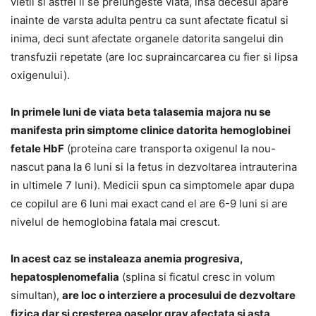
vietii si astfel li se prelungeste viata, insa decesul apare
inainte de varsta adulta pentru ca sunt afectate ficatul si
inima, deci sunt afectate organele datorita sangelui din
transfuzii repetate (are loc supraincarcarea cu fier si lipsa
oxigenului).
In primele luni de viata beta talasemia majora nu se
manifesta prin simptome clinice datorita hemoglobinei
fetale HbF
(proteina care transporta oxigenul la nou-
nascut pana la 6 luni si la fetus in dezvoltarea intrauterina
in ultimele 7 luni). Medicii spun ca simptomele apar dupa
ce copilul are 6 luni mai exact cand el are 6-9 luni si are
nivelul de hemoglobina fatala mai crescut.
In acest caz se instaleaza anemia progresiva,
hepatosplenomefalia
(splina si ficatul cresc in volum
simultan),
are loc o interziere a procesului de dezvoltare
fizica dar si cresterea oaselor grav afectata si asta