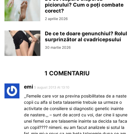
piciorului? Cum o poți combate
corect?
2 aprilie 2026
De ce te doare genunchiul? Rolul
surprinzător al cvadricepsului
30 martie 2026
1 COMENTARIU
emi
5 august 2013 At 13:10
,,Femeile care vor sa previna posibilitatea de a naste
copii cu alfa si beta talasemie trebuie sa urmeze o
activitate de consiliere si diagnostic genetic inainte
de nastere.,, – sunt de acord cu voi, dar cine ii spune
unei femei ca are talasemie inainte sa decida sa faca
un copil???? nimeni. eu am facut analizele si sotul la
fel. mie mi-a spus ca am beta talasemie dupa ce am