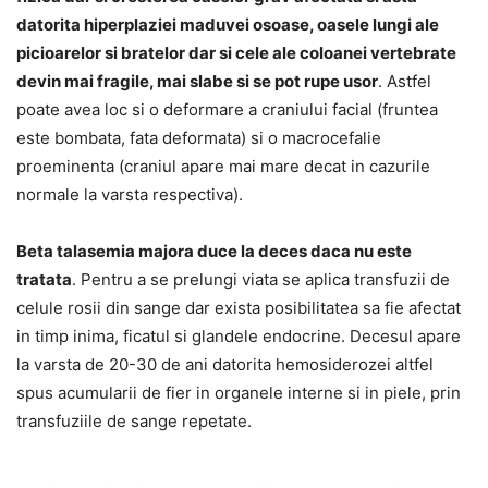
datorita hiperplaziei maduvei osoase, oasele lungi ale
picioarelor si bratelor dar si cele ale coloanei vertebrate
devin mai fragile, mai slabe si se pot rupe usor
. Astfel
poate avea loc si o deformare a craniului facial (fruntea
este bombata, fata deformata) si o macrocefalie
proeminenta (craniul apare mai mare decat in cazurile
normale la varsta respectiva).
Beta talasemia majora duce la deces daca nu este
tratata
. Pentru a se prelungi viata se aplica transfuzii de
celule rosii din sange dar exista posibilitatea sa fie afectat
in timp inima, ficatul si glandele endocrine. Decesul apare
la varsta de 20-30 de ani datorita hemosiderozei altfel
spus acumularii de fier in organele interne si in piele, prin
transfuziile de sange repetate.