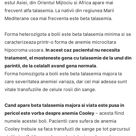
estul Asiei, din Orientul Mijlociu si Africa apare mai
frecvent alfa talasemia. La nativii din regiunea Marii
Mediterane cea mai frecventa este beta talasemia.
Forma heterozigota a bolii este beta talasemia minima si se
caracterizeaza printr-o forma de anemie microcitara
hipocroma usoara.
In acest caz pacientul nu necesita
tratament, el mosteneste gena cu talasemie de la unul din
parintii, de la celalalt avand gena normala
.
Forma homozigota a bolii este beta talasemia majora la
care severitatea anemiei variaza, dar cel mai adesea sunt
vitale transfuziile de celule rosii din sange.
Cand apare beta talasemia majora si viata este pusa in
pericol este vorba despre anemia Cooley
– acesta fiind
numele acestei boli. Pacientii care sufera de anemia
Cooley trebuie sa faca transfuzii de sange pe tot parcursul