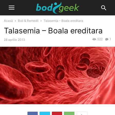
Acasă
Boli & Remedii
Talasemia – Boala ereditara
Talasemia – Boala ereditara
522
1
28 aprilie 2013