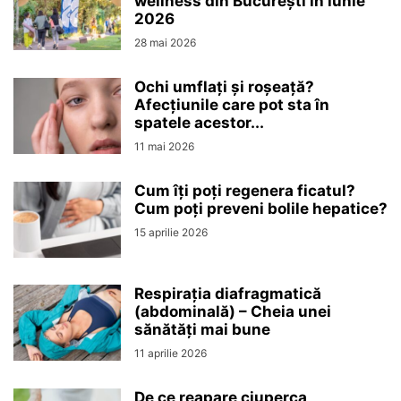
wellness din București în iunie
2026
28 mai 2026
Ochi umflați și roșeață?
Afecțiunile care pot sta în
spatele acestor...
11 mai 2026
Cum îți poți regenera ficatul?
Cum poți preveni bolile hepatice?
15 aprilie 2026
Respirația diafragmatică
(abdominală) – Cheia unei
sănătăți mai bune
11 aprilie 2026
De ce reapare ciuperca