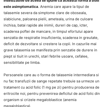
insesizabile de aceea se spune ca aceasta forma a bolii
este asimptomatica
. Anemia care apare la tipul de
talasemie severa da simptome clare de oboseala,
slabiciune, paloarea pielii, ameteala, urina de culoare
inchisa, batai rapide ale inimii, dureri de cap, icter,
scaderea poftei de mancare, in timpul efortului apare
senzatia de respiratie insuficienta, scaderea in greutate,
deficit de dezvoltare si crestere la copii. In cazurile mai
grave talasemia se manifesta prin senzatie de durere in
piept si tiuit in urechi, stari febrile usoare, cefalee,
sensibilitate pe limba.
Persoanele care au o forma de talasemie intermediara si
nu fac transfuzii de sange repetate trebuie sa urmeze un
tratament cu acid folic (1 mg pe zi) pentru producerea de
eritrocite noi, pentru prevenirea deficitul de acid folic din
organism si crizele megaloblastice (anemia
megaloblastica).