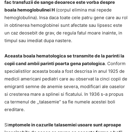
fac transfuzii de sange deoarece este vorba despre
boala hemoglobulinei H
(corpul elimina mai repede
hemoglobulina). Insa daca toate cele patru gene care au rol
in obtinerea hemoglobinei sunt afectate sau lipsesc este
un caz deosebit de grav, de regula fatul moare inainte, in
timpul sau imediat dupa nastere.
Aceasta boala hematologica se transmite de la parinti la
copii cand ambii parinti poarta gena patologica
. Conform
specialistilor aceasta boala a fost descrisa in anul 1925 de
medicii americani pediatri care au observat la cinci copii de
emigranti semne de anemie severa, modificari ale oaselor
si cresterea mare a splinei si ficatului. In 1936 s-a propus
ca termenul de ,,talasemie” sa fie numele acestei boli
ereditare.
Si
mptomele in cazurile talasemiei usoare sunt aproape