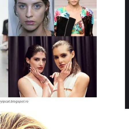
yyipcat.blogspot.ro