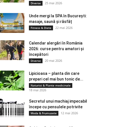
25 mai 2026
Diverse
Unde mergi la SPA în București:
masaje, saună și răsfăț
22 mai 2026
Fitness & Diete
Calendar alergări în România
2026: curse pentru amatori și
începători
20 mai 2026
Diverse
Lipicioasa – planta din care
prepari cel mai bun tonic de...
Naturist & Plante medicinale
18 mai 2026
Secretul unui machiaj impecabil
începe cu pensulele potrivite
12 mai 2026
Moda & Frumusete