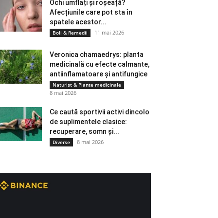
Ochi umflați și roșeață?
Afecțiunile care pot sta în
spatele acestor...
11 mai 2026
Boli & Remedii
Veronica chamaedrys: planta
medicinală cu efecte calmante,
antiinflamatoare și antifungice
Naturist & Plante medicinale
8 mai 2026
Ce caută sportivii activi dincolo
de suplimentele clasice:
recuperare, somn și...
8 mai 2026
Diverse