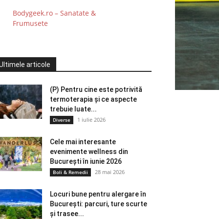
Bodygeek.ro – Sanatate &
Frumusete
Ultimele articole
(P) Pentru cine este potrivită
termoterapia și ce aspecte
trebuie luate...
1 iulie 2026
Diverse
Cele mai interesante
evenimente wellness din
București în iunie 2026
28 mai 2026
Boli & Remedii
Locuri bune pentru alergare în
București: parcuri, ture scurte
și trasee...