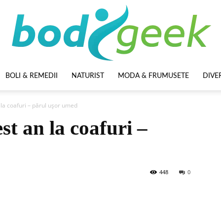
BOLI & REMEDII
NATURIST
MODA & FRUMUSETE
DIVE
BodyGeek
 la coafuri – părul ușor umed
st an la coafuri –
448
0