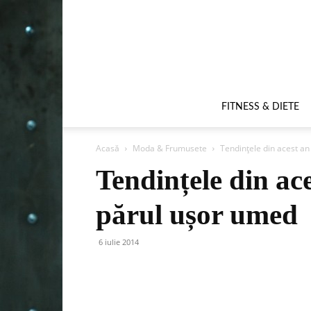
FITNESS & DIETE
Acasă
Moda & Frumusete
Tendințele din acest an
Tendințele din ace
părul ușor umed
6 iulie 2014