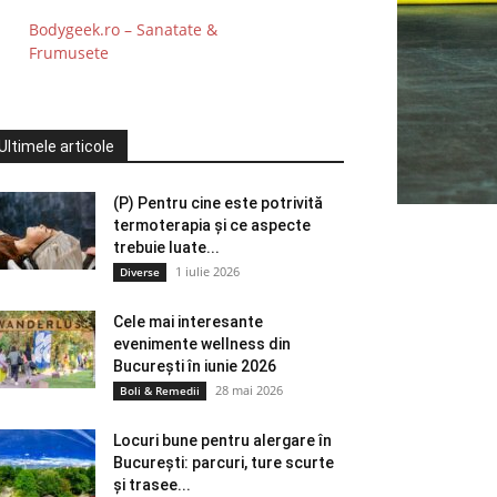
Bodygeek.ro – Sanatate &
Frumusete
Ultimele articole
(P) Pentru cine este potrivită
termoterapia și ce aspecte
trebuie luate...
1 iulie 2026
Diverse
Cele mai interesante
evenimente wellness din
București în iunie 2026
28 mai 2026
Boli & Remedii
Locuri bune pentru alergare în
București: parcuri, ture scurte
și trasee...