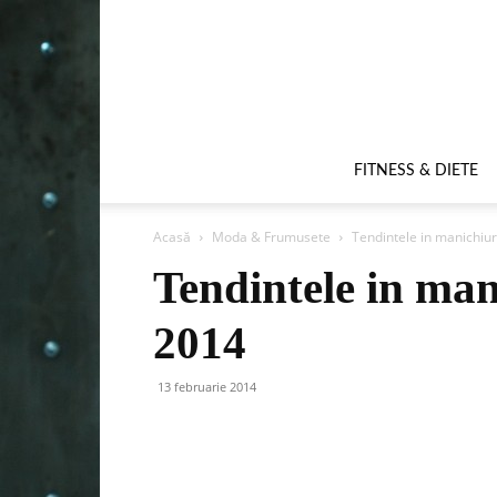
FITNESS & DIETE
Acasă
Moda & Frumusete
Tendintele in manichiu
Tendintele in man
2014
13 februarie 2014