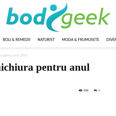
BOLI & REMEDII
NATURIST
MODA & FRUMUSETE
DIVE
BodyGeek
ra pentru anul 2014
ichiura pentru anul
934
0