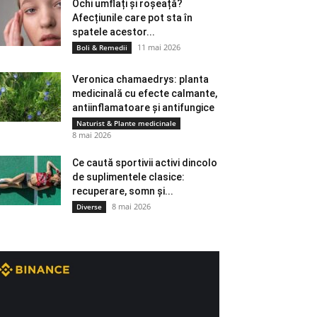
Ochi umflați și roșeață?
Afecțiunile care pot sta în
spatele acestor...
11 mai 2026
Boli & Remedii
Veronica chamaedrys: planta
medicinală cu efecte calmante,
antiinflamatoare și antifungice
Naturist & Plante medicinale
8 mai 2026
Ce caută sportivii activi dincolo
de suplimentele clasice:
recuperare, somn și...
8 mai 2026
Diverse