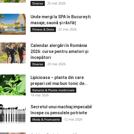
25 mai 2026
Diverse
Unde mergi la SPA în București:
masaje, saună și răsfăț
22 mai 2026
Fitness & Diete
Calendar alergări în România
2026: curse pentru amatori și
începători
20 mai 2026
Diverse
Lipicioasa – planta din care
prepari cel mai bun tonic de...
Naturist & Plante medicinale
18 mai 2026
Secretul unui machiaj impecabil
începe cu pensulele potrivite
12 mai 2026
Moda & Frumusete