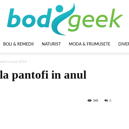
BOLI & REMEDII
NATURIST
MODA & FRUMUSETE
DIVE
BodyGeek
tofi in anul 2014
la pantofi in anul
345
0