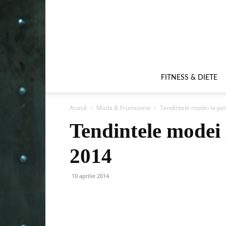
FITNESS & DIETE
Acasă
Moda & Frumusete
Tendintele modei la pan
Tendintele modei 
2014
10 aprilie 2014