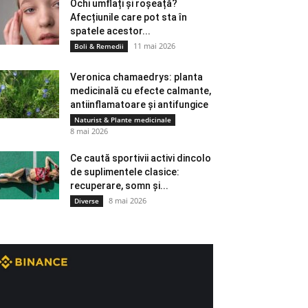
Ochi umflați și roșeață?
Afecțiunile care pot sta în
spatele acestor...
11 mai 2026
Boli & Remedii
Veronica chamaedrys: planta
medicinală cu efecte calmante,
antiinflamatoare și antifungice
Naturist & Plante medicinale
8 mai 2026
Ce caută sportivii activi dincolo
de suplimentele clasice:
recuperare, somn și...
8 mai 2026
Diverse