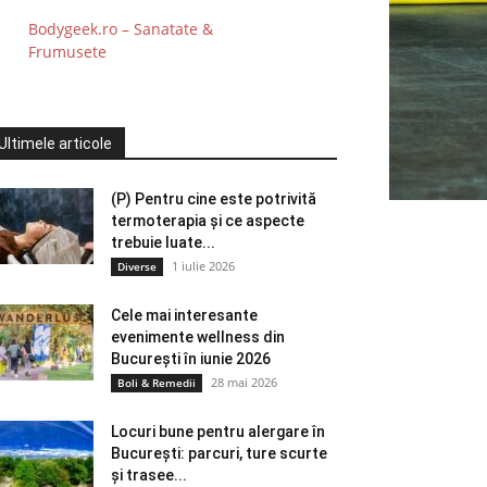
Bodygeek.ro – Sanatate &
Frumusete
Ultimele articole
(P) Pentru cine este potrivită
termoterapia și ce aspecte
trebuie luate...
1 iulie 2026
Diverse
Cele mai interesante
evenimente wellness din
București în iunie 2026
28 mai 2026
Boli & Remedii
Locuri bune pentru alergare în
București: parcuri, ture scurte
și trasee...