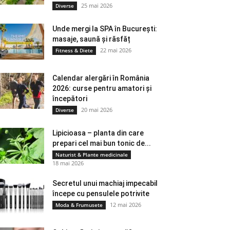
25 mai 2026
Diverse
Unde mergi la SPA în București:
masaje, saună și răsfăț
22 mai 2026
Fitness & Diete
Calendar alergări în România
2026: curse pentru amatori și
începători
20 mai 2026
Diverse
Lipicioasa – planta din care
prepari cel mai bun tonic de...
Naturist & Plante medicinale
18 mai 2026
Secretul unui machiaj impecabil
începe cu pensulele potrivite
12 mai 2026
Moda & Frumusete