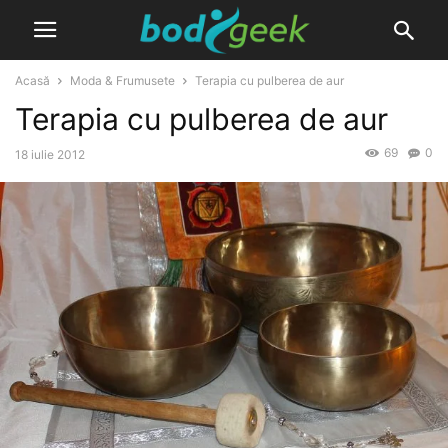
Acasă
Moda & Frumusete
Terapia cu pulberea de aur
Terapia cu pulberea de aur
69
0
18 iulie 2012