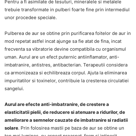
Pentru a fi asimilate de tesuturi, mineralele si metalele
trebuie transformate in pulberi foarte fine prin intermediul
unor procedee speciale.
Pulberea de aur se obtine prin purificarea foitelor de aur in
mod repetat astfel incat ajunge sa fie atat de fina, incat
frecventa sa vibratorie devine compatibila cu organismul
uman. Aurul are un efect puternic antiinflamator, anti-
imbatranire, antistres, antibacterian. Terapeutii considera
ca armonizeaza si echilibreaza corpul. Ajuta la eliminarea
impuritatilor si toxinelor, contribuie la cresterea circulatiei
sangelui.
Aurul are efecte anti-imbatranire, de crestere a
elasticitatii pielii, de reducere si atenuare a ridurilor, de
ameliorare a semnelor cauzate de imbatranire si radiatii
solare
. Prin folosirea mastii pe baza de aur se obtine un
ten mai luminos, cu aspect proaspat, ferm si intinerit.