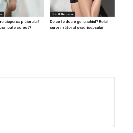
ii
Boli & Remedii
re ciuperca piciorului?
De ce te doare genunchiul? Rolul
 combate corect?
surprinzător al cvadricepsului