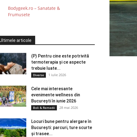
Bodygeek.ro – Sanatate &
Frumusete
Ultimele articole
(P) Pentru cine este potrivită
termoterapia și ce aspecte
trebuie luate...
1 iulie 2026
Diverse
Cele mai interesante
evenimente wellness din
București în iunie 2026
28 mai 2026
Boli & Remedii
Locuri bune pentru alergare în
București: parcuri, ture scurte
și trasee...