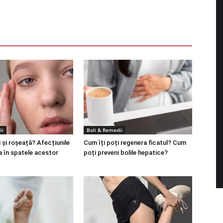
ii
Boli & Remedii
 și roșeață? Afecțiunile
Cum îți poți regenera ficatul? Cum
a în spatele acestor
poți preveni bolile hepatice?