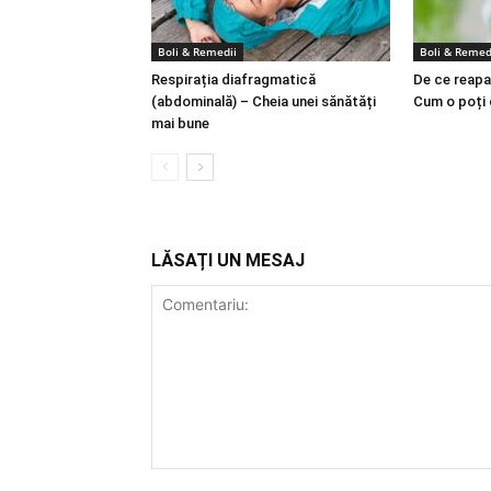
Boli & Remedii
Boli & Remed
Respirația diafragmatică
De ce reapa
(abdominală) – Cheia unei sănătăți
Cum o poți
mai bune
LĂSAȚI UN MESAJ