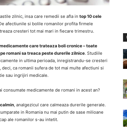
tile zilnic, insa care remedii se afla in
top 10 cele
De afectiunile si bolile romanilor profita firmele
eaza cresteri tot mai mari in fiecare trimestru.
, medicamente care trateaza boli cronice – toate
 pe romani sa treaca peste durerile zilnice
. Studiile
camente in ultima perioada, inregistrandu-se cresteri
 deci, ca romanii sufera de tot mai multe afectiuni si
e sau ingrijiri medicale.
ai consumate medicamente de romani in acest an?
calmin
, analgezicul care calmeaza durerile generale.
t cumparate in Romania nu mai putin de sase milioane
ap ale romanilor s-au intetit.