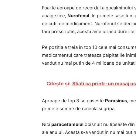
Foarte aproape de recordul algocalminului se
analgezice,
Nurofenul
. In primele sase luni
de cutii de medicament. Nurofenul se declar
fara prescriptie, acesta ameliorand durerile 
Pe pozitia a treia in top 10 cele mai cons
medicamentul care trateaza palpitatiile inim
vandut nu mai putin de 4 milioane de unitati 
Citește și:
Stiati ca printr-un masaj 
Aproape de top 3 se gaseste
Parasinus
, me
primele semne de raceala si gripa.
Nici
paracetamolul
obisnuit nu lipseste di
ale anului. Acesta s-a vandut in nu mai putin