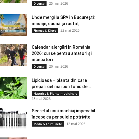
25 mai 2026
Diverse
Unde mergi la SPA în București:
masaje, saună și răsfăț
22 mai 2026
Fitness & Diete
Calendar alergări în România
2026: curse pentru amatori și
începători
20 mai 2026
Diverse
Lipicioasa – planta din care
prepari cel mai bun tonic de...
Naturist & Plante medicinale
18 mai 2026
Secretul unui machiaj impecabil
începe cu pensulele potrivite
12 mai 2026
Moda & Frumusete