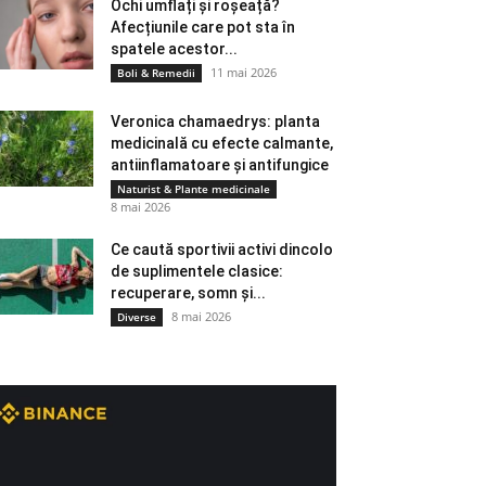
Ochi umflați și roșeață?
Afecțiunile care pot sta în
spatele acestor...
11 mai 2026
Boli & Remedii
Veronica chamaedrys: planta
medicinală cu efecte calmante,
antiinflamatoare și antifungice
Naturist & Plante medicinale
8 mai 2026
Ce caută sportivii activi dincolo
de suplimentele clasice:
recuperare, somn și...
8 mai 2026
Diverse