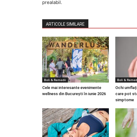
prealabil.
ARTICOLE SIMILARE
Boli & Remedii
Boli & Remed
Cele mai interesante evenimente
Ochi umflați
wellness din București în iunie 2026
care pot st
simptome