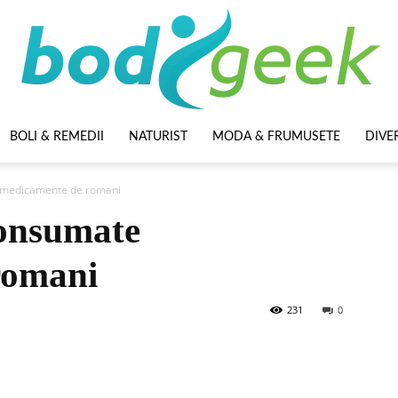
BOLI & REMEDII
NATURIST
MODA & FRUMUSETE
DIVE
BodyGeek
 medicamente de romani
consumate
romani
231
0