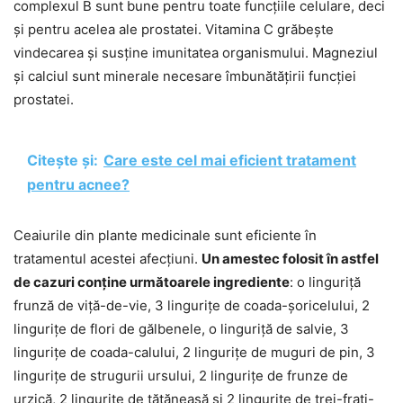
complexul B sunt bune pentru toate funcțiile celulare, deci
și pentru acelea ale prostatei. Vitamina C grăbește
vindecarea și susține imunitatea organismului. Magneziul
și calciul sunt minerale necesare îmbunătățirii funcției
prostatei.
Citește și:
Care este cel mai eficient tratament
pentru acnee?
Ceaiurile din plante medicinale sunt eficiente în
tratamentul acestei afecțiuni.
Un amestec folosit în astfel
de cazuri conține următoarele ingrediente
: o linguriță
frunză de viță-de-vie, 3 lingurițe de coada-șoricelului, 2
lingurițe de flori de gălbenele, o linguriță de salvie, 3
lingurițe de coada-calului, 2 lingurițe de muguri de pin, 3
lingurițe de strugurii ursului, 2 lingurițe de frunze de
urzică, 2 lingurițe de tătăneasă și 2 lingurițe de trei-frați-