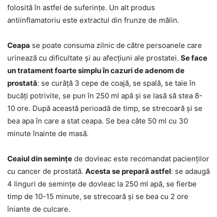
folosită în astfel de suferințe. Un alt produs
antiinflamatoriu este extractul din frunze de mălin.
Ceapa
se poate consuma zilnic de către persoanele care
urinează cu dificultate și au afecțiuni ale prostatei.
Se face
un tratament foarte simplu în cazuri de adenom de
prostată
: se curăță 3 cepe de coajă, se spală, se taie în
bucăți potrivite, se pun în 250 ml apă și se lasă să stea 8-
10 ore. După această perioadă de timp, se strecoară și se
bea apa în care a stat ceapa. Se bea câte 50 ml cu 30
minute înainte de masă.
Ceaiul din semințe
de dovleac este recomandat pacienților
cu cancer de prostată.
Acesta se prepară astfel
: se adaugă
4 linguri de semințe de dovleac la 250 ml apă, se fierbe
timp de 10-15 minute, se strecoară și se bea cu 2 ore
îniante de culcare.