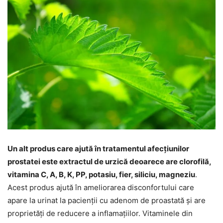
Un alt produs care ajută în tratamentul afecțiunilor
prostatei este extractul de urzică deoarece are clorofilă,
vitamina C, A, B, K, PP, potasiu, fier, siliciu, magneziu
.
Acest produs ajută în ameliorarea disconfortului care
apare la urinat la pacienții cu adenom de proastată și are
proprietăți de reducere a inflamațiilor. Vitaminele din