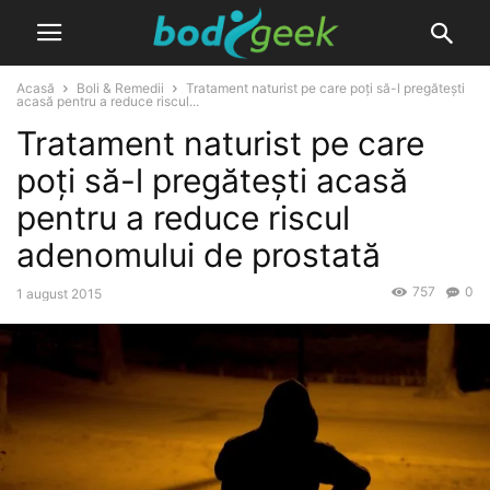
Acasă
Boli & Remedii
Tratament naturist pe care poți să-l pregătești
acasă pentru a reduce riscul...
Tratament naturist pe care
poți să-l pregătești acasă
pentru a reduce riscul
adenomului de prostată
757
0
1 august 2015