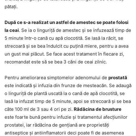
pătați.
După ce s-a realizat un astfel de amestec se poate folosi
la ceai
. Se ia o linguriță de amestec și se infuzează timp de
5 minute într-o cană cu apă clocotită. Se lasă la răcit, se
strecoară și se bea îndulcit cu puțină miere, pentru a avea
un gust mai plăcut. Se face acest tratament în fiecare zi,
recomandat este să se bea 3 căni de ceai zilnic.
Pentru ameliorarea simptomelor adenomului de
prostată
este indicată și infuzia din frunze de mesteacăn. Se adaugă
o linguriță de plantă uscată la o cană de apă clocotită, se
lasă la infuzat timp de 5 minute, apoi se strecoară și se bea
câte 100 ml de 3 sau 4 ori pe zi.
Rădăcina de brusture
este foarte bună pentru infuzie și tratamentul afecțiunilor
prostatei, iar rădăcina de gențiană are proprietăți
antiseptice și antiinflamatorii deci poate fi de asemenea