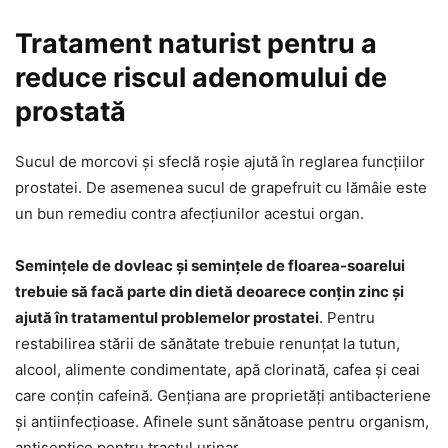
Tratament naturist pentru a
reduce riscul adenomului de
prostată
Sucul de morcovi și sfeclă roșie ajută în reglarea funcțiilor
prostatei. De asemenea sucul de grapefruit cu lămâie este
un bun remediu contra afecțiunilor acestui organ.
Semințele de dovleac și semințele de floarea-soarelui
trebuie să facă parte din dietă deoarece conțin zinc și
ajută în tratamentul problemelor prostatei
. Pentru
restabilirea stării de sănătate trebuie renunțat la tutun,
alcool, alimente condimentate, apă clorinată, cafea și ceai
care conțin cafeină. Gențiana are proprietăți antibacteriene
și antiinfecțioase. Afinele sunt sănătoase pentru organism,
antiseptice pentru tractul urinar.