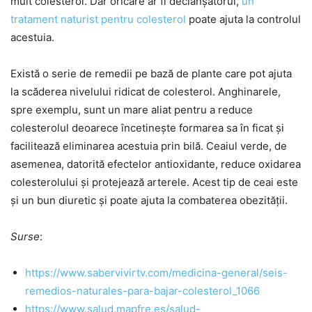
mult colesterol. Dar oricare ar fi declanșatorul,
un
tratament naturist pentru colesterol
poate ajuta la controlul
acestuia.
Există o serie de remedii pe bază de plante care pot ajuta
la scăderea nivelului ridicat de colesterol. Anghinarele,
spre exemplu, sunt un mare aliat pentru a reduce
colesterolul deoarece încetinește formarea sa în ficat și
facilitează eliminarea acestuia prin bilă. Ceaiul verde, de
asemenea, datorită efectelor antioxidante, reduce oxidarea
colesterolului și protejează arterele. Acest tip de ceai este
și un bun diuretic și poate ajuta la combaterea obezității.
Surse
:
https://www.sabervivirtv.com/medicina-general/seis-
remedios-naturales-para-bajar-colesterol_1066
https://www.salud.mapfre.es/salud-