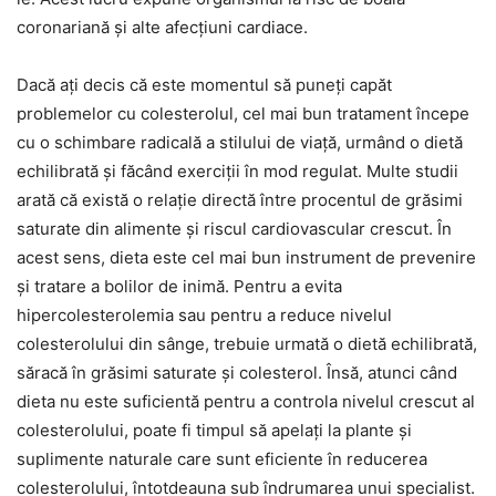
coronariană și alte afecțiuni cardiace.
Dacă ați decis că este momentul să puneți capăt
problemelor cu colesterolul, cel mai bun tratament începe
cu o schimbare radicală a stilului de viață, urmând o dietă
echilibrată și făcând exerciții în mod regulat. Multe studii
arată că există o relație directă între procentul de grăsimi
saturate din alimente și riscul cardiovascular crescut. În
acest sens, dieta este cel mai bun instrument de prevenire
și tratare a bolilor de inimă. Pentru a evita
hipercolesterolemia sau pentru a reduce nivelul
colesterolului din sânge, trebuie urmată o dietă echilibrată,
săracă în grăsimi saturate și colesterol. Însă, atunci când
dieta nu este suficientă pentru a controla nivelul crescut al
colesterolului, poate fi timpul să apelați la plante și
suplimente naturale care sunt eficiente în reducerea
colesterolului, întotdeauna sub îndrumarea unui specialist.