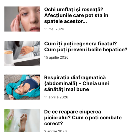
Ochi umflați și roșeață?
Afecțiunile care pot sta în
spatele acestor...
11 mai 2026
Cum îți poți regenera ficatul?
Cum poți preveni bolile hepatice?
15 aprilie 2026
Respirația diafragmatică
(abdominală) – Cheia unei
sănătăți mai bune
11 aprilie 2026
De ce reapare ciuperca
piciorului? Cum o poți combate
corect?
2 aprilie 2026