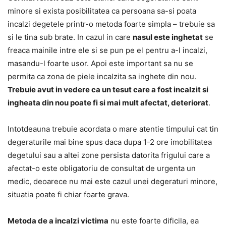
minore si exista posibilitatea ca persoana sa-si poata
incalzi degetele printr-o metoda foarte simpla – trebuie sa
si le tina sub brate. In cazul in care
nasul este inghetat
se
freaca mainile intre ele si se pun pe el pentru a-l incalzi,
masandu-l foarte usor. Apoi este important sa nu se
permita ca zona de piele incalzita sa inghete din nou.
Trebuie avut in vedere ca un tesut care a fost incalzit si
ingheata din nou poate fi si mai mult afectat, deteriorat
.
Intotdeauna trebuie acordata o mare atentie timpului cat tin
degeraturile mai bine spus daca dupa 1-2 ore imobilitatea
degetului sau a altei zone persista datorita frigului care a
afectat-o este obligatoriu de consultat de urgenta un
medic, deoarece nu mai este cazul unei degeraturi minore,
situatia poate fi chiar foarte grava.
Metoda de a incalzi victima
nu este foarte dificila, ea