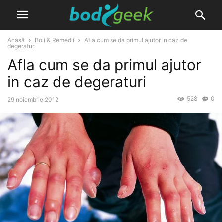
Acasă
Boli & Remedii
Afla cum se da primul ajutor in caz de
degeraturi
Afla cum se da primul ajutor
in caz de degeraturi
528
0
29 noiembrie 2012