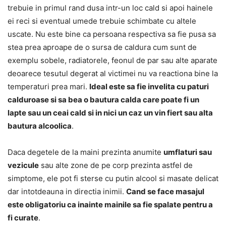
trebuie in primul rand dusa intr-un loc cald si apoi hainele
ei reci si eventual umede trebuie schimbate cu altele
uscate. Nu este bine ca persoana respectiva sa fie pusa sa
stea prea aproape de o sursa de caldura cum sunt de
exemplu sobele, radiatorele, feonul de par sau alte aparate
deoarece tesutul degerat al victimei nu va reactiona bine la
temperaturi prea mari.
Ideal este sa fie invelita cu paturi
calduroase si sa bea o bautura calda care poate fi un
lapte sau un ceai cald si in nici un caz un vin fiert sau alta
bautura alcoolica
.
Daca degetele de la maini prezinta anumite
umflaturi sau
vezicule
sau alte zone de pe corp prezinta astfel de
simptome, ele pot fi sterse cu putin alcool si masate delicat
dar intotdeauna in directia inimii.
Cand se face masajul
este obligatoriu ca inainte mainile sa fie spalate pentru a
fi curate
.