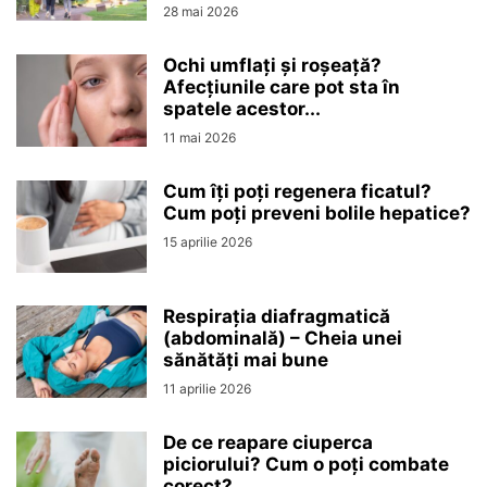
28 mai 2026
Ochi umflați și roșeață?
Afecțiunile care pot sta în
spatele acestor...
11 mai 2026
Cum îți poți regenera ficatul?
Cum poți preveni bolile hepatice?
15 aprilie 2026
Respirația diafragmatică
(abdominală) – Cheia unei
sănătăți mai bune
11 aprilie 2026
De ce reapare ciuperca
piciorului? Cum o poți combate
corect?