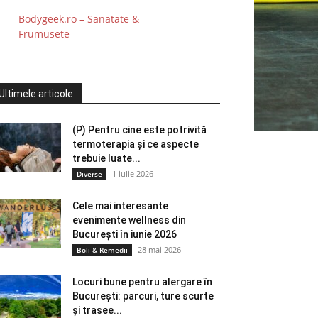
Bodygeek.ro – Sanatate &
Frumusete
Ultimele articole
(P) Pentru cine este potrivită
termoterapia și ce aspecte
trebuie luate...
1 iulie 2026
Diverse
Cele mai interesante
evenimente wellness din
București în iunie 2026
28 mai 2026
Boli & Remedii
Locuri bune pentru alergare în
București: parcuri, ture scurte
și trasee...