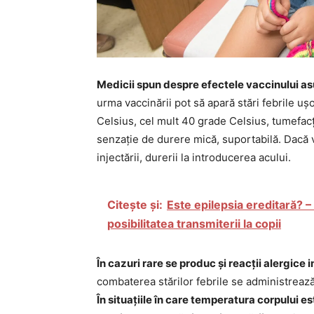
Medicii spun despre efectele vaccinului asup
urma vaccinării pot să apară stări febrile u
Celsius, cel mult 40 grade Celsius, tumefacți
senzație de durere mică, suportabilă. Dacă v
injectării, durerii la introducerea acului.
Citește și:
Este epilepsia ereditară? – I
posibilitatea transmiterii la copii
În cazuri rare se produc și reacții alergic
combaterea stărilor febrile se administrează
În situațiile în care temperatura corpului e