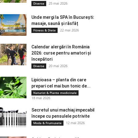
25 mai 2026
Diverse
Unde mergi la SPA în București:
masaje, saună și răsfăț
22 mai 2026
Fitness & Diete
Calendar alergări în România
2026: curse pentru amatori și
începători
20 mai 2026
Diverse
Lipicioasa – planta din care
prepari cel mai bun tonic de...
Naturist & Plante medicinale
18 mai 2026
Secretul unui machiaj impecabil
începe cu pensulele potrivite
12 mai 2026
Moda & Frumusete