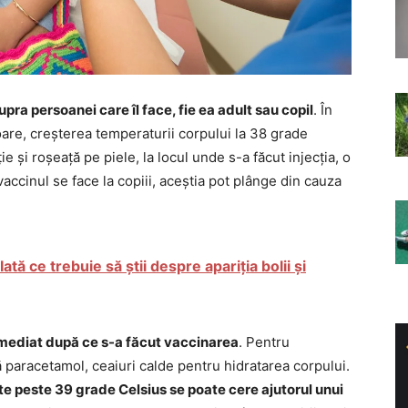
ra persoanei care îl face, fie ea adult sau copil
. În
șoare, creșterea temperaturii corpului la 38 grade
e și roșeață pe piele, la locul unde s-a făcut injecția, o
accinul se face la copiii, aceștia pot plânge din cauza
ată ce trebuie să știi despre apariția bolii și
e imediat după ce s-a făcut vaccinarea
. Pentru
 paracetamol, ceaiuri calde pentru hidratarea corpului.
ste peste 39 grade Celsius se poate cere ajutorul unui