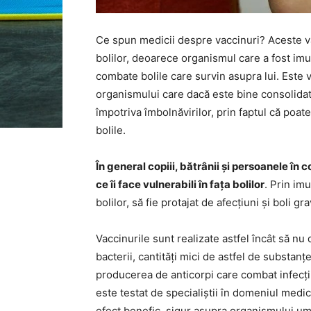
Ce spun medicii despre vaccinuri? Aceste v
bolilor, deoarece organismul care a fost imu
combate bolile care survin asupra lui. Este 
organismului care dacă este bine consolidat 
împotriva îmbolnăvirilor, prin faptul că poa
bolile.
În general copiii, bătrânii și persoanele î
ce îi face vulnerabili în fața bolilor
. Prin im
bolilor, să fie protajat de afecțiuni și boli gr
Vaccinurile sunt realizate astfel încât să nu
bacterii, cantități mici de astfel de substanț
producerea de anticorpi care combat infecții
este testat de specialiștii în domeniul medi
efect benefic, sigur asupra organismului um