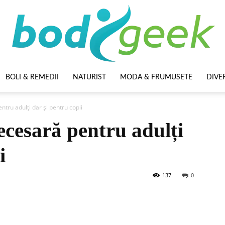
BOLI & REMEDII
NATURIST
MODA & FRUMUSETE
DIVE
BodyGeek
tru adulți dar și pentru copii
ecesară pentru adulți
i
137
0