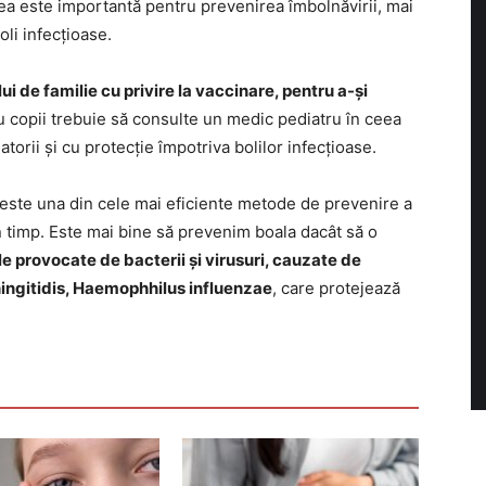
ea este importantă pentru prevenirea îmbolnăvirii, mai
oli infecțioase.
i de familie cu privire la vaccinare, pentru a-și
au copii trebuie să consulte un medic pediatru în ceea
orii și cu protecție împotriva bolilor infecțioase.
 este una din cele mai eficiente metode de prevenire a
în timp. Este mai bine să prevenim boala dacât să o
le provocate de bacterii și virusuri, cauzate de
ngitidis, Haemophhilus influenzae
, care protejează