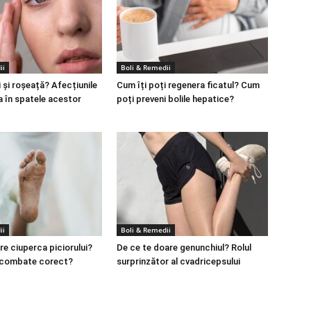
ii
Boli & Remedii
 și roșeață? Afecțiunile
Cum îți poți regenera ficatul? Cum
a în spatele acestor
poți preveni bolile hepatice?
ii
Boli & Remedii
re ciuperca piciorului?
De ce te doare genunchiul? Rolul
 combate corect?
surprinzător al cvadricepsului