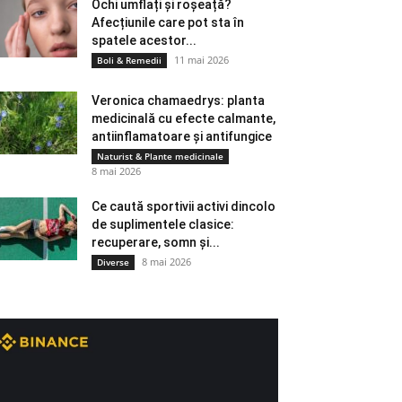
Ochi umflați și roșeață?
Afecțiunile care pot sta în
spatele acestor...
11 mai 2026
Boli & Remedii
Veronica chamaedrys: planta
medicinală cu efecte calmante,
antiinflamatoare și antifungice
Naturist & Plante medicinale
8 mai 2026
Ce caută sportivii activi dincolo
de suplimentele clasice:
recuperare, somn și...
8 mai 2026
Diverse