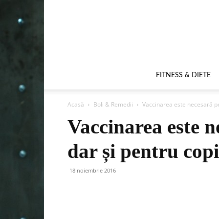
FITNESS & DIETE
Acasă
Boli & Remedii
Vaccinarea este necesară pen
Vaccinarea este n
dar și pentru copi
18 noiembrie 2016