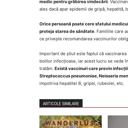
medic pentru grăbirea vindecării
. Vaccinar
ales dacă apar epidemii de gripă, hepatită, b
Orice persoană poate cere sfatului mediculu
proteja starea de sănătate
. Familiile care 
ce privește recomandarea vaccinurilor obligat
Important de știut este faptul că vaccinarea
bolilor infecțioase, iar acest lucru se vede 
tratăm.
Există vaccinuri care previn infecții
Streptococcus pneumoniae, Neisseria meni
impotriva hepatitei B, gripei, rubeolei, etc.
ARTICOLE SIMILARE