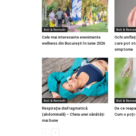
Boli & Remedii
Boli & Remed
Cele mai interesante evenimente
Ochi umflați
wellness din București în iunie 2026
care pot st
simptome
Boli & Remedii
Boli & Remed
Respirația diafragmatică
De ce reapa
(abdominală) – Cheia unei sănătăți
Cum o poți
mai bune