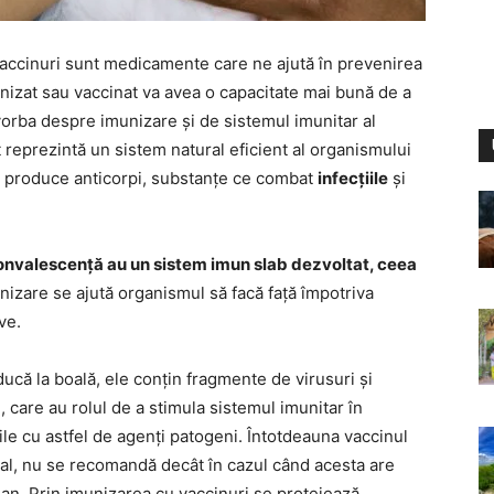
accinuri sunt medicamente care ne ajută în prevenirea
nizat sau vaccinat va avea o capacitate mai bună de a
vorba despre imunizare și de sistemul imunitar al
reprezintă un sistem natural eficient al organismului
te produce anticorpi, substanțe ce combat
infecțiile
și
n convalescență au un sistem imun slab dezvoltat, ceea
unizare se ajută organismul să facă față împotriva
ave.
 ducă la boală, ele conțin fragmente de virusuri și
e, care au rolul de a stimula sistemul imunitar în
le cu astfel de agenți patogeni. Întotdeauna vaccinul
cal, nu se recomandă decât în cazul când acesta are
an. Prin imunizarea cu vaccinuri se protejează