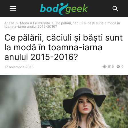
Acasă
Moda & Frumusete
Ce pălării, căciuli și băști sunt la modă în
toamna-iarna anului 2015-2016?
Ce pălării, căciuli și băști sunt
la modă în toamna-iarna
anului 2015-2016?
915
0
17 noiembrie 2015