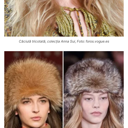
Căciulă tricotată, colecția Anna Sui, Foto: foros.vogue.es