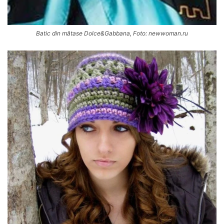
Batic din mătase Dolce&Gabbana, Foto: newwoman.ru