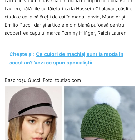
căciulile voluminoase ca din blană de lup în colecția Ralph
Lauren, pălăriile cu tăieturi ca la Hussein Chalayan, căștile
ciudate ca la călăreții de cai în moda Lanvin, Moncler și
Emilio Pucci, dar și articolele din blană pufoasă pentru
acoperirea capului marca Tommy Hilfiger, Ralph Lauren.
Citește și:
Ce culori de machiaj sunt la modă în
acest an? Vezi ce spun specialiștii
Basc roșu Gucci, Foto: toutiao.com