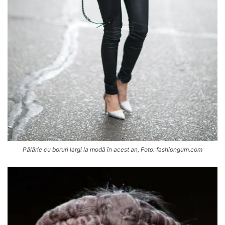
Pălărie cu boruri largi la modă în acest an, Foto: fashiongum.com