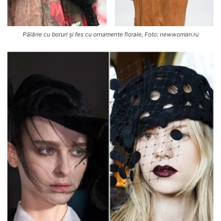
Pălărie cu boruri și fes cu ornamente florale, Foto: newwoman.ru